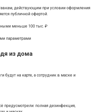
ставкам, действующим при условии оформления
яется публичной офертой.
чными меньше 100 тыс. ₽
ими параметрами
одя из дома
и будут на карте, а сотрудник в маске и
сё предусмотрели: полная дезинфекция,
ках и масках