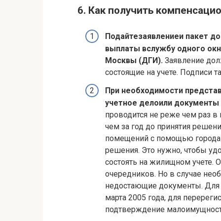
6. Как получить компенсаци
Подайте
заявление
и пакет д
выплаты в
службу одного ок
Москвы (ДГИ).
Заявление дол
состоящие на учете. Подписи т
При необходимости предста
учетное дело
или документы
проводится не реже чем раз в 
чем за год до принятия решен
помещений с помощью города 
решения. Это нужно, чтобы удо
состоять на жилищном учете. 
очередников. Но в случае нео
недостающие документы. Для 
марта 2005 года, для перерег
подтверждение малоимущност