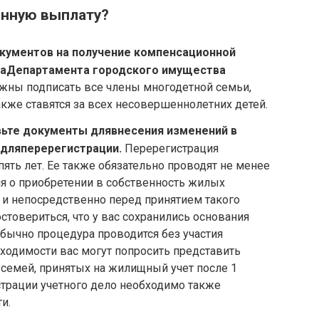
онную выплату?
окументов на получение компенсационной
на
Департамента городского имущества
жны подписать все члены многодетной семьи,
акже ставятся за всех несовершеннолетних детей.
вьте документы для
внесения изменений в
 для
перерегистрации
.
Перерегистрация
пять лет. Ее также обязательно проводят не менее
ия о приобретении в собственность жилых
и непосредственно перед принятием такого
стовериться, что у вас сохранились основания
Обычно процедура проводится без участия
бходимости вас могут попросить представить
семей, принятых на жилищный учет после 1
истрации учетного дело необходимо также
и.