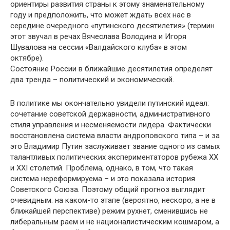
ориентиры развития страны к этому знаменательному
году и предположить, что может ждать всех нас в
середине очередного «путинского десятилетия» (термин
этот звучал в речах Вячеслава Володина и Игоря
Шувалова на сессии «Валдайского клуба» в этом
октябре).
Состояние России в ближайшие десятилетия определят
два тренда – политический и экономический.
В политике мы окончательно увидели путинский идеал:
сочетание советской державности, административного
стиля управления и несменяемости лидера. Фактически
восстановлена система власти андроповского типа – и за
это Владимир Путин заслуживает звание одного из самых
талантливых политических экспериментаторов рубежа ХХ
и XXI столетий. Проблема, однако, в том, что такая
система нереформируема – и это показала история
Советского Союза. Поэтому общий прогноз выглядит
очевидным: на каком-то этапе (вероятно, нескоро, а не в
ближайшей перспективе) режим рухнет, сменившись не
либеральным раем и не националистическим кошмаром, а