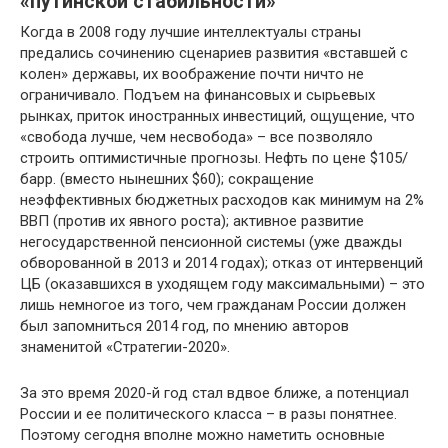
«путинской стабильности»
Когда в 2008 году лучшие интеллектуалы страны
предались сочинению сценариев развития «вставшей с
колен» державы, их воображение почти ничто не
ограничивало. Подъем на финансовых и сырьевых
рынках, приток иностранных инвестиций, ощущение, что
«свобода лучше, чем несвобода» – все позволяло
строить оптимистичные прогнозы. Нефть по цене $105/
барр. (вместо нынешних $60); сокращение
неэффективных бюджетных расходов как минимум на 2%
ВВП (против их явного роста); активное развитие
негосударственной пенсионной системы (уже дважды
обворованной в 2013 и 2014 годах); отказ от интервенций
ЦБ (оказавшихся в уходящем году максимальными) – это
лишь немногое из того, чем гражданам России должен
был запомниться 2014 год, по мнению авторов
знаменитой «Стратегии-2020».
За это время 2020-й год стал вдвое ближе, а потенциал
России и ее политического класса – в разы понятнее.
Поэтому сегодня вполне можно наметить основные