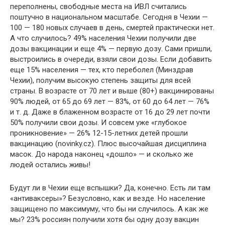
переполнены, свободные места на ИВЛ считались
поштучно в национальном масштабе. Сегодня в Чехии —
100 — 180 новых случаев в день, смертей практически нет.
А что случилось? 49% населения Чехии получили две
дозы вакцинации и еще 4% — первую дозу. Сами пришли,
выстроились в очереди, взяли свои дозы. Если добавить
еще 15% населения — тех, кто переболел (Минздрав
Чехии), получим высокую степень защиты для всей
страны. В возрасте от 70 лет и выше (80+) вакцинированы
90% людей, от 65 до 69 лет — 83%, от 60 до 64 лет — 76%
и т. д. Даже в блаженном возрасте от 16 до 29 лет почти
50% получили свои дозы. И совсем уже «глубокое
проникновение» — 26% 12-15-летних детей прошли
вакцинацию (novinky.cz). Плюс высочайшая дисциплина
масок. До народа наконец «дошло» — и сколько же
людей остались живы!
Будут ли в Чехии еще вспышки? Да, конечно. Есть ли там
«антиваксеры»? Безусловно, как и везде. Но население
защищено по максимуму, что бы ни случилось. А как же
мы? 23% россиян получили хотя бы одну дозу вакцин