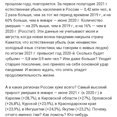
прошлом году, повторяется. За первое полугодие 2021 г.
естественная убыль населения в России — 0,42 млн чел., в
2 раза больше, чем за тот же период времени 2019 г., и на
60% больше, чем в январе — июне 2020 г. Количество
умерших — на 20% выше, чем в 2019 г., и на 16% — чем в
2020 г. (Росстат). Эти данные не учитывают июля и
августа, когда новая волна пандемии накрыла страну.
Кажется, что естественная убыль (как ненавистен
холодный язык статистики, мы говорим о живых людях)
по итогам 2021 г. превысит год 2020-й. Сколько будет
«убыли» — 0,8 или 0,9 млн чел.? Или даже больше? Уходит
старшее поколение, оно приняло на себя основной удар
пандемии. И можно ждать, что опять упадет
продолжительность жизни.
А в каких регионах России хуже всего? Самый высокий
прирост умерших в январе — июне 2021 г. (к 2020 г.) в
Карелии (+28,7%), в Кировской области (+27%), Орловской
(+26,8%), Курской (+23,9%), в Краснодарском крае
(+23,9%), в Ингушетии (+24,3%), Якутии (+23,2%). Почему,
отчего именно там? Как помочь? Кто-нибудь