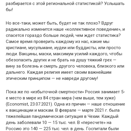
разбирается с этой региональной статистикой? Услышать
бы!
Но все-таки, может быть, будет не так плохо? Вдруг
радикально изменится наше «коллективное поведение», и
спасется гораздо больше людей, чем ждет статиcтика?
Самое время проверить каждому из нас, какие мы
христиане, мусульмане, иудеи или буддисты, или просто
люди. Вакцины, маски, максимум усилий каждого, чтобы
обезопасить других и не брать на душу тяжкий грех —
вину за болезнь и смерть другого человека, близкого или
дальнего. Каждая религия имеет своим важнейшим
этическим принципом — не навреди другому!
Пока же по «избыточной смертности» Россия занимает 5-
е место в мире из 84 стран мира (чем выше, тем хуже)
(Economist, 23.07.2021). Одна из причин — наше отношение
к вакцинации и маскам. В феврале — марте 2021 г. была
тяжелейшая пандемическая ситуация в Чехии. Каждый
день заболевали 10 — 15 тыс. чел. В «пересчете» на
Россию это 140 — 225 тыс. чел. в день. Госпитали были