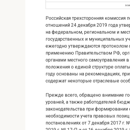
sca
Российская трехсторонняя комиссия 
отношений 24 декабря 2019 года утв
на федеральном, региональном и мес
государственных и муниципальных уч
ежегодно утверждаются протоколом 
применению Правительством РФ, орга
органами местного самоуправления в
положения о единой структуре оплат
году основаны на рекомендациях, при
содержат некоторые отраслевые особ
Прежде всего, обращено внимание го
уровней, а также работодателей бюд
законодательства при формировании си
необходимости учета правовых позиц
постановлениях от 7 декабря 2017 г. №
2019 г. № 17-П и от 16 декабря 2019 