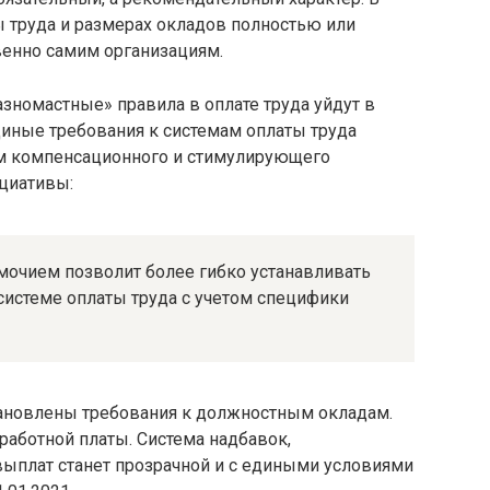
ы труда и размерах окладов полностью или
венно самим организациям.
азномастные» правила в оплате труда уйдут в
диные требования к системам оплаты труда
ам компенсационного и стимулирующего
ициативы:
очием позволит более гибко устанавливать
системе оплаты труда с учетом специфики
тановлены требования к должностным окладам.
работной платы. Система надбавок,
ыплат станет прозрачной и с едиными условиями