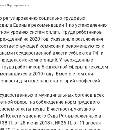
nrail / Depositphotos.com
по регулированию социально-трудовых
ердила Единые рекомендации 1 по установлению
тном уровнях систем оплаты труда работников
реждений на 2020 год. Указанные разъяснения
соответствующей комиссии и рекомендуются к
нами государственной власти субъектов РФ и
 пределах их компетенций. Утвержденные
ы труда работников бюджетной сферы в текущем
менявшихся в 2019 году. Вместе с тем они
енности для отдельных категорий профессий.
сударственных и муниципальных органов всех
жетной сферы на соблюдение норм трудового
стем оплаты труда. В частности, указано о
ий Конституционного Суда РФ, выраженных в
 38-П, от 28 июня 2018 г. № 26-П, от 11 апреля
г. № 40-П о недопустимости включения в состав