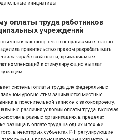
одательные инициативы.
му оплаты труда работников
иципальных учреждений
ьственный законопроект с поправками в статью
наделила правительство правом разрабатывать
 ставок заработной платы, применяемым
плат компенсаций и стимулирующих выплат
служащим.
вает системы оплаты труда для федеральных
ипальном уровне этим занимаются местные
овники в пояснительной записке к законопроекту,
альные различия условий оплаты труда, включая
жностям в разных организациях в пределах
е разница в оплате труда на одних и тех же
 того, в некоторых субъектах РФ регулирующие
бязательный, а рекомендательный характер. В