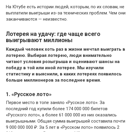
На Ютубе есть истории людей, которым, по их словам, не
выплатили выигрыши из-за технических проблем. Чем они
заканчиваются — неизвестно.
Лотерея на удачу: где чаще всего
выигрывают миллионы
Каждый человек
хоть раз в жизни
мечта
л выиграть в
лотерею
.
В
ыбирая лотерею, люди
внимательно
читают условия розыгрыша
и
оценивают шансы на
победу в той или иной лотерее. Мы изучили
статистику и выяснили, в каких лотереях появилось
больше миллионеров за последнее время.
1. «Русское лото»
Первое место в топе заняло «Русское лото». За
последний год купили более 174 000 000 билетов
«Русского лото», а более 61 000 000 из них оказались
выигрышными. Общая сумма выигрышей составила почти
9 000 000 000 ₽. За 5 лет в «Русском лото» появилось 2