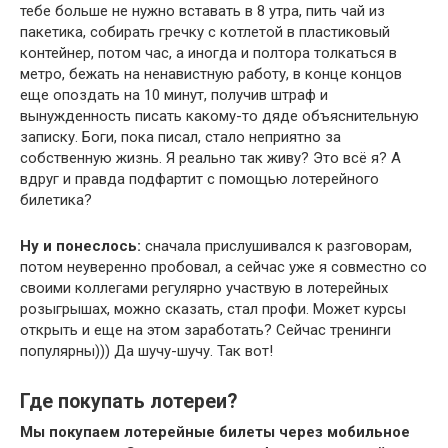
тебе больше не нужно вставать в 8 утра, пить чай из
пакетика, собирать гречку с котлетой в пластиковый
контейнер, потом час, а иногда и полтора толкаться в
метро, бежать на ненавистную работу, в конце концов
еще опоздать на 10 минут, получив штраф и
вынужденность писать какому-то дяде объяснительную
записку. Боги, пока писал, стало неприятно за
собственную жизнь. Я реально так живу? Это всё я? А
вдруг и правда подфартит с помощью лотерейного
билетика?
Ну и понеслось:
сначала прислушивался к разговорам,
потом неуверенно пробовал, а сейчас уже я совместно со
своими коллегами регулярно участвую в лотерейных
розыгрышах, можно сказать, стал профи. Может курсы
открыть и еще на этом заработать? Сейчас тренинги
популярны))) Да шучу-шучу. Так вот!
Где покупать лотереи?
Мы покупаем лотерейные билеты через мобильное