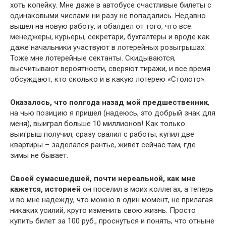
хоть копейку. Мне даже в автобусе счастливые билеты с
одинаковыми числами ни разу не попадались. Недавно
вышел на новую работу, и обалдел от того, что все:
менеджеры, курьеры, секретари, бухгалтеры и вроде как
даже начальники участвуют в лотерейных розыгрышах.
Тоже мне лотерейные сектанты. Скидываются,
высчитывают вероятности, сверяют тиражи, и все время
обсуждают, кто сколько и в какую лотерею «Столото».
Оказалось, что полгода назад мой предшественник
,
на чью позицию я пришел (надеюсь, это добрый знак для
меня), выиграл больше 10 миллионов! Как только
выигрыш получил, сразу свалил с работы, купил две
квартиры – заделался рантье, живет сейчас там, где
зимы не бывает.
Своей сумасшедшей, почти нереальной, как мне
кажется, историей
он поселил в моих коллегах, а теперь
и во мне надежду, что можно в один момент, не прилагая
никаких усилий, круто изменить свою жизнь. Просто
купить билет за 100 руб., проснуться и понять, что отныне