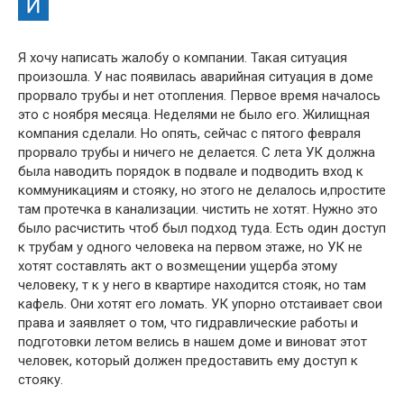
Я хочу написать жалобу о компании. Такая ситуация
произошла. У нас появилась аварийная ситуация в доме
прорвало трубы и нет отопления. Первое время началось
это с ноября месяца. Неделями не было его. Жилищная
компания сделали. Но опять, сейчас с пятого февраля
прорвало трубы и ничего не делается. С лета УК должна
была наводить порядок в подвале и подводить вход к
коммуникациям и стояку, но этого не делалось и,простите
там протечка в канализации. чистить не хотят. Нужно это
было расчистить чтоб был подход туда. Есть один доступ
к трубам у одного человека на первом этаже, но УК не
хотят составлять акт о возмещении ущерба этому
человеку, т к у него в квартире находится стояк, но там
кафель. Они хотят его ломать. УК упорно отстаивает свои
права и заявляет о том, что гидравлические работы и
подготовки летом велись в нашем доме и виноват этот
человек, который должен предоставить ему доступ к
стояку.