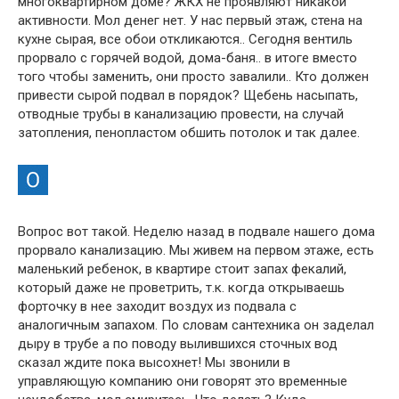
многоквартирном доме? ЖКХ не проявляют никакой
активности. Мол денег нет. У нас первый этаж, стена на
кухне сырая, все обои откликаются.. Сегодня вентиль
прорвало с горячей водой, дома-баня.. в итоге вместо
того чтобы заменить, они просто завалили.. Кто должен
привести сырой подвал в порядок? Щебень насыпать,
отводные трубы в канализацию провести, на случай
затопления, пенопластом обшить потолок и так далее.
Вопрос вот такой. Неделю назад в подвале нашего дома
прорвало канализацию. Мы живем на первом этаже, есть
маленький ребенок, в квартире стоит запах фекалий,
который даже не проветрить, т.к. когда открываешь
форточку в нее заходит воздух из подвала с
аналогичным запахом. По словам сантехника он заделал
дыру в трубе а по поводу вылившихся сточных вод
сказал ждите пока высохнет! Мы звонили в
управляющую компанию они говорят это временные