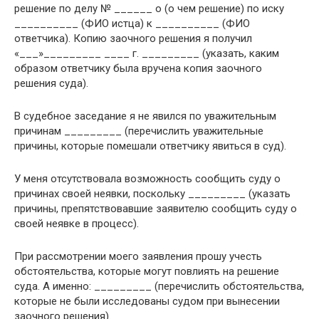
решение по делу № ______ о (о чем решение) по иску
__________ (ФИО истца) к __________ (ФИО
ответчика). Копию заочного решения я получил
«___»_________ ____ г. _________ (указать, каким
образом ответчику была вручена копия заочного
решения суда).
В судебное заседание я не явился по уважительным
причинам _________ (перечислить уважительные
причины, которые помешали ответчику явиться в суд).
У меня отсутствовала возможность сообщить суду о
причинах своей неявки, поскольку _________ (указать
причины, препятствовавшие заявителю сообщить суду о
своей неявке в процесс).
При рассмотрении моего заявления прошу учесть
обстоятельства, которые могут повлиять на решение
суда. А именно: _________ (перечислить обстоятельства,
которые не были исследованы судом при вынесении
заочного решения).