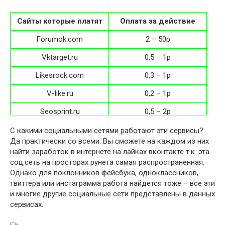
Сайты которые платят
Оплата за действие
Forumok.com
2 – 50р
Vktarget.ru
0,5 – 1р
Likesrock.com
0,3 – 1р
V-like.ru
0,2 – 1р
Seosprint.ru
0,5 – 2р
Wmmail.ru
0,05 – 0,10$
С какими социальными сетями работают эти сервисы?
Да практически со всеми. Вы сможете на каждом из них
Profitcentr.com
0,5 – 2р
найти заработок в интернете на лайках вконтакте т.к. эта
соц.сеть на просторах рунета самая распространенная.
Seo-fast.ru
0,5 – 2р
Однако для поклонников фейсбука, одноклассников,
твиттера или инстаграмма работа найдется тоже – все эти
и многие другие социальные сети представлены в данных
сервисах.