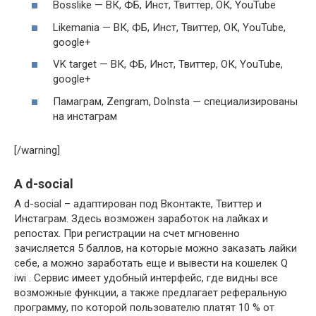
Bosslike — ВК, ФБ, Инст, Твиттер, ОК, YouTube
Likemania — ВК, ФБ, Инст, Твиттер, ОК, YouTube,
google+
VK target — ВК, ФБ, Инст, Твиттер, ОК, YouTube,
google+
Памаграм, Zengram, DoInsta — специализированы
на инстаграм
[/warning]
A d-social
A d-social – адаптирован под Вконтакте, Твиттер и
Инстаграм. Здесь возможен заработок на лайках и
репостах. При регистрации на счет мгновенно
зачисляется 5 баллов, на которые можно заказать лайки
себе, а можно заработать еще и вывести на кошелек Q
iwi . Сервис имеет удобный интерфейс, где видны все
возможные функции, а также предлагает реферальную
программу, по которой пользователю платят 10 % от