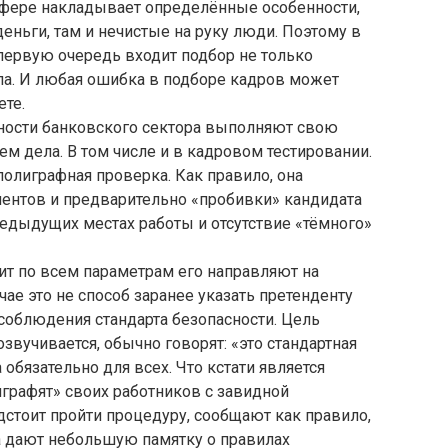
 сфере накладывает определённые особенности,
деньги, там и нечистые на руку люди. Поэтому в
первую очередь входит подбор не только
ала. И любая ошибка в подборе кадров может
ете.
сности банковского сектора выполняют свою
ем дела. В том числе и в кадровом тестировании.
полиграфная проверка. Как правило, она
ентов и предварительно «пробивки» кандидата
едыдущих местах работы и отсутствие «тёмного»
дит по всем параметрам его направляют на
ае это не способ заранее указать претенденту
 соблюдения стандарта безопасности. Цель
звучивается, обычно говорят: «это стандартная
обязательно для всех. Что кстати является
графят» своих работников с завидной
едстоит пройти процедуру, сообщают как правило,
да дают небольшую памятку о правилах