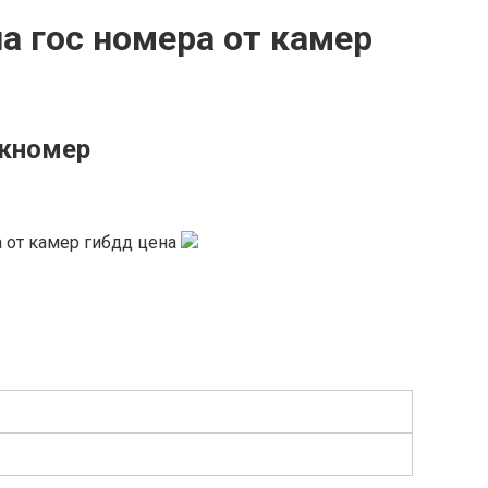
а гос номера от камер
ркномер