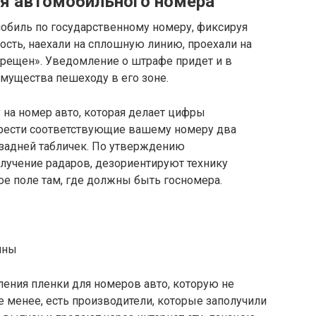
ля автомобильного номера
биль по государственному номеру, фиксируя
ость, наехали на сплошную линию, проехали на
прещен». Уведомление о штрафе придет и в
имущества пешеходу в его зоне.
на номер авто, которая делает цифры
брести соответствующие вашему номеру два
 задней табличек. По утверждению
лучение радаров, дезориентируют технику
ое поле там, где должны быть госномера.
ины
ления пленки для номеров авто, которую не
е менее, есть производители, которые заполучили