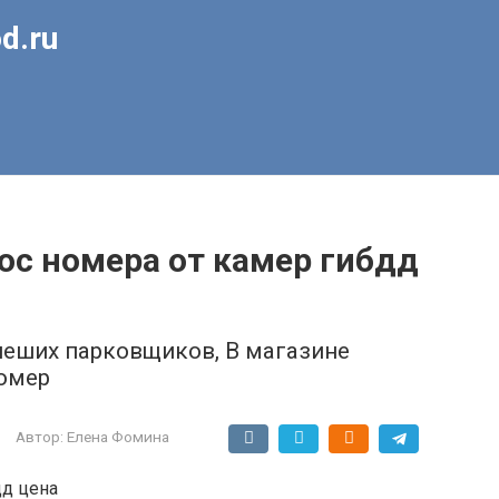
d.ru
ос номера от камер гибдд
пеших парковщиков, В магазине
номер
Автор:
Елена Фомина