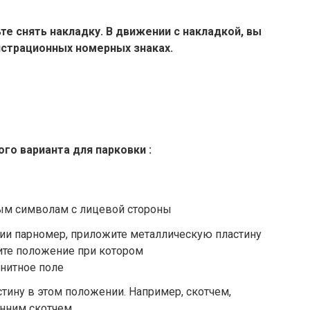
те снять накладку. В движении с накладкой, вы
истрационных номерных знаках.
го варианта для парковки :
ым символам с лицевой стороны
и парномер, приложите металлическую пластину
ите положение при котором
нитное поле
тину в этом положении. Например, скотчем,
нним скотчем.