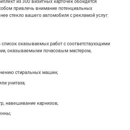
мплект из 300 визитных карточек обойдется
особом привлечь внимание потенциальных
днее стекло вашего автомобиля с рекламой услуг.
ь список оказываемых работ с соответствующими
ми, оказываемыми почасовым мастером,
ючению стиральных машин;
ли унитаза;
р, навешивание карнизов;
енны;