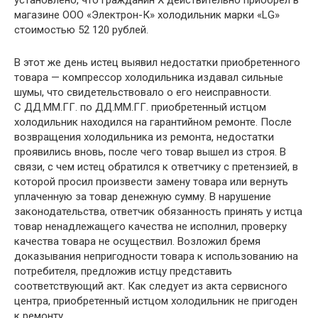
установлено, что гражданин Х действительно приобрел в
магазине ООО «Электрон-К» холодильник марки «LG»
стоимостью 52 120 рублей.
В этот же день истец выявил недостатки приобретенного
товара — компрессор холодильника издавал сильные
шумы, что свидетельствовало о его неисправности.
С ДД.ММ.ГГ. по ДД.ММ.ГГ. приобретенный истцом
холодильник находился на гарантийном ремонте. После
возвращения холодильника из ремонта, недостатки
проявились вновь, после чего товар вышел из строя. В
связи, с чем истец обратился к ответчику с претензией, в
которой просил произвести замену товара или вернуть
уплаченную за товар денежную сумму. В нарушение
законодательства, ответчик обязанность принять у истца
товар ненадлежащего качества не исполнил, проверку
качества товара не осуществил. Возложил бремя
доказывания непригодности товара к использованию на
потребителя, предложив истцу представить
соответствующий акт. Как следует из акта сервисного
центра, приобретенный истцом холодильник не пригоден
к ремонту.