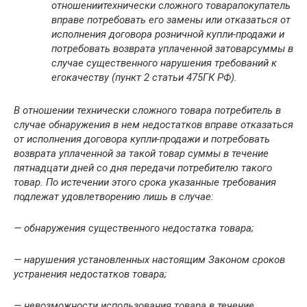
отношении
технически сложного товара
покупатель
вправе потребовать его замены или отказаться от
исполнения договора розничной купли-продажи и
потребовать возврата уплаченной за
товар
суммы в
случае существенного нарушения требований к
его
качеству (пункт 2 статьи 475ГК РФ).
В отношении
технически сложного товара
потребитель в
случае обнаружения в нем недостатков вправе отказаться
от исполнения договора купли-продажи и потребовать
возврата уплаченной за такой
товар
суммы в течение
пятнадцати дней со дня передачи потребителю такого
товар.
По истечении этого срока указанные требования
подлежат удовлетворению лишь в случае:
— обнаружения существенного недостатка
товара;
— нарушения установленных настоящим Законом сроков
устранения недостатков
товара
;
— невозможности использования
товара
в течение