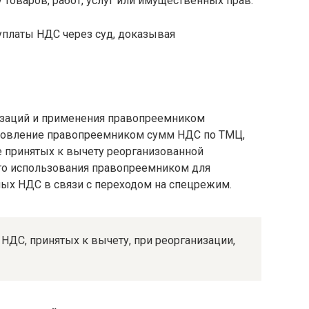
товаров, работ, услуг или имущественных прав.
уплаты НДС через суд, доказывая
низаций и применения правопреемником
новление правопреемником сумм НДС по ТМЦ,
е принятых к вычету реорганизованной
его использования правопреемником для
мых НДС в связи с переходом на спецрежим.
НДС, принятых к вычету, при реорганизации,