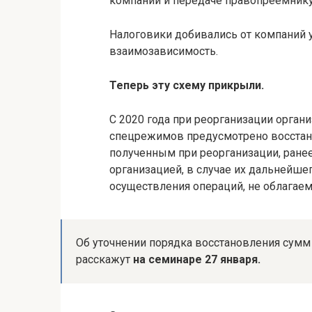
компании и передаче правопреемнику 
Налоговики добивались от компаний 
взаимозависимость.
Теперь эту схему прикрыли.
С 2020 года при реорганизации орга
спецрежимов предусмотрено восста
полученным при реорганизации, ране
организацией, в случае их дальнейш
осуществления операций, не облагае
Об уточнении порядка восстановления сумм 
расскажут
на семинаре 27 января.