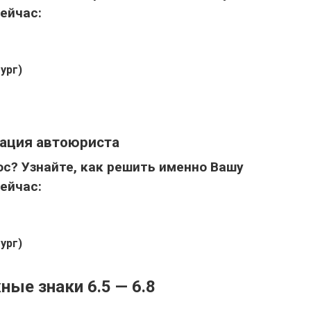
ейчас:
ург)
тация автоюриста
ос? Узнайте,
как решить именно Вашу
ейчас:
ург)
е знаки 6.5 — 6.8