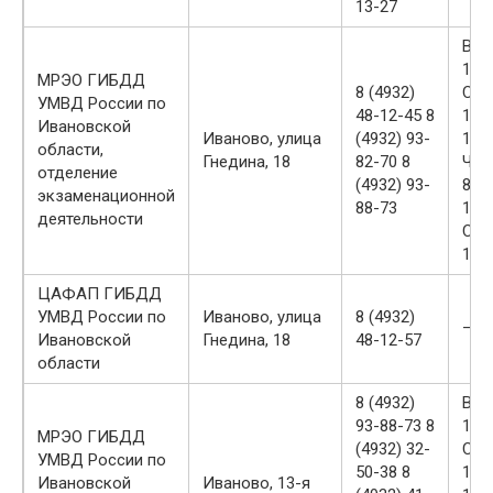
13-27
ВТ 
17:0
МРЭО ГИБДД
8 (4932)
СР
УМВД России по
48-12-45 8
11:
Ивановской
Иваново, улица
(4932) 93-
19:3
области,
Гнедина, 18
82-70 8
ЧТ,
отделение
(4932) 93-
8:3
экзаменационной
88-73
17:0
деятельности
СБ 
16:3
ЦАФАП ГИБДД
УМВД России по
Иваново, улица
8 (4932)
—
Ивановской
Гнедина, 18
48-12-57
области
8 (4932)
ВТ 
93-88-73 8
17:0
МРЭО ГИБДД
(4932) 32-
СР
УМВД России по
50-38 8
11:
Ивановской
Иваново, 13-я