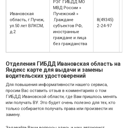
РЭГ ГИБДД МО
вт
МВД России »
ср
Ивановская
Пучежский »
-1
область, г.Пучеж,
.Граждане
8(49345)
чт
ул.50 лет ВЛКСМ,
субъектов РФ,
2-24-97
пт
д.2
иностранные
сб
граждане и лица
-1
без гражданства
вс
Отделения ГИБДД Ивановская область на
Яндекс карте для выдачи и замены
водительских удостоверений
Для повышения информативности нашего сервиса,
просим Вас оставить отзыв в комментариях о том
ГИБДД Ивановской области, где Вам пришлось менять
или получать ВУ. Это будет очень полезно для тех, кто
только собирается получать права или произвести их
замену.
Задавайте Ваши вопросы здесь и наш автоюрист