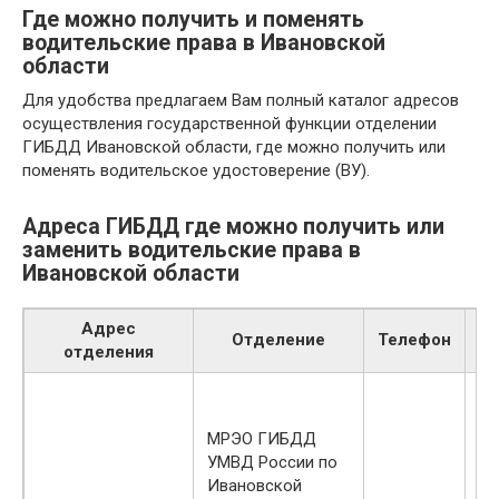
Где можно получить и поменять
водительские права в Ивановской
области
Для удобства предлагаем Вам полный каталог адресов
осуществления государственной функции отделении
ГИБДД Ивановской области, где можно получить или
поменять водительское удостоверение (ВУ).
Адреса ГИБДД где можно получить или
заменить водительские права в
Ивановской области
Адрес
Г
Отделение
Телефон
отделения
р
пн
вт
МРЭО ГИБДД
-1
УМВД России по
ср
Ивановской
-1