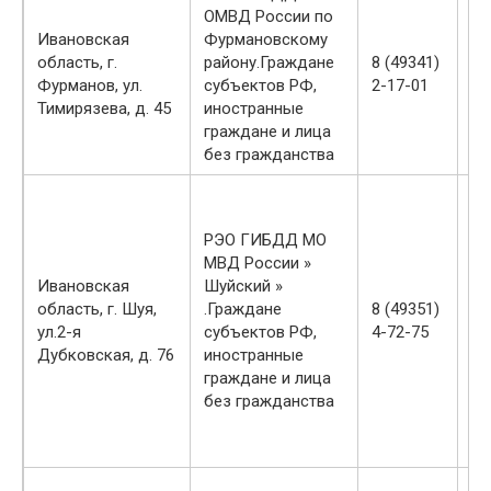
ОМВД России по
вт
Ивановская
Фурмановскому
ср
область, г.
району.Граждане
8 (49341)
-1
Фурманов, ул.
субъектов РФ,
2-17-01
чт
Тимирязева, д. 45
иностранные
пт
граждане и лица
сб
без гражданства
вс
пн
вт
РЭО ГИБДД МО
-1
МВД России »
ср
Ивановская
Шуйский »
-1
область, г. Шуя,
.Граждане
8 (49351)
чт
ул.2-я
субъектов РФ,
4-72-75
-1
Дубковская, д. 76
иностранные
пт
граждане и лица
-1
без гражданства
сб
-1
вс
пн