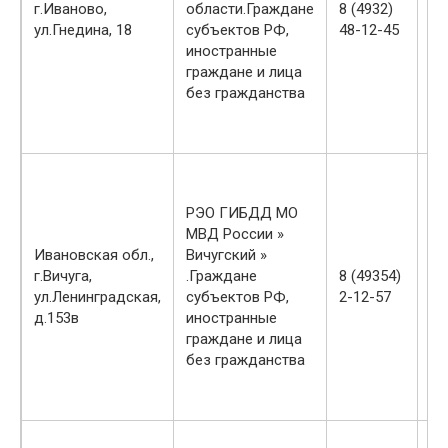
г.Иваново,
области.Граждане
8 (4932)
чт
ул.Гнедина, 18
субъектов РФ,
48-12-45
-1
иностранные
пт
граждане и лица
-1
без гражданства
сб
-1
вс
пн
вт
РЭО ГИБДД МО
-1
МВД России »
ср
Ивановская обл.,
Вичугский »
-1
г.Вичуга,
.Граждане
8 (49354)
чт
ул.Ленинградская,
субъектов РФ,
2-12-57
-1
д.153в
иностранные
пт
граждане и лица
-1
без гражданства
сб
-1
вс
пн