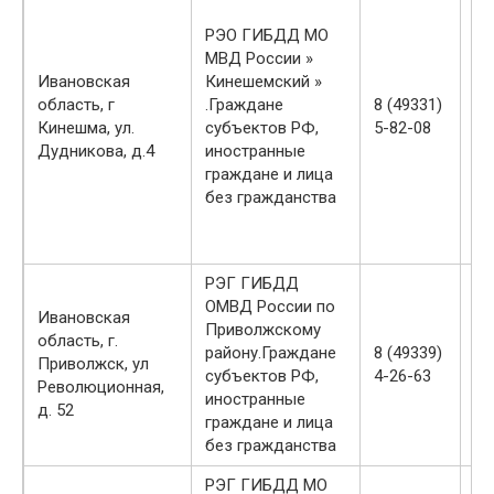
вт
РЭО ГИБДД МО
-1
МВД России »
ср
Ивановская
Кинешемский »
-1
область, г
.Граждане
8 (49331)
чт
Кинешма, ул.
субъектов РФ,
5-82-08
-1
Дудникова, д.4
иностранные
пт
граждане и лица
-1
без гражданства
сб
-1
вс
РЭГ ГИБДД
пн
ОМВД России по
вт
Ивановская
Приволжскому
ср
область, г.
району.Граждане
8 (49339)
чт
Приволжск, ул
субъектов РФ,
4-26-63
пт
Революционная,
иностранные
-1
д. 52
граждане и лица
сб
без гражданства
вс
РЭГ ГИБДД МО
пн