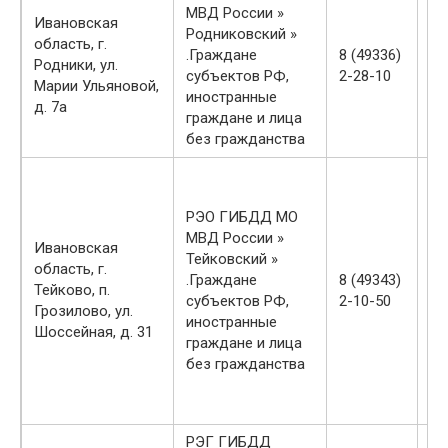
МВД России »
вт
Ивановская
Родниковский »
ср
область, г.
.Граждане
8 (49336)
чт
Родники, ул.
субъектов РФ,
2-28-10
-1
Марии Ульяновой,
иностранные
пт
д. 7а
граждане и лица
сб
без гражданства
вс
пн
вт
РЭО ГИБДД МО
-1
МВД России »
ср
Ивановская
Тейковский »
-1
область, г.
.Граждане
8 (49343)
чт
Тейково, п.
субъектов РФ,
2-10-50
-1
Грозилово, ул.
иностранные
пт
Шоссейная, д. 31
граждане и лица
-1
без гражданства
сб
-1
вс
РЭГ ГИБДД
пн