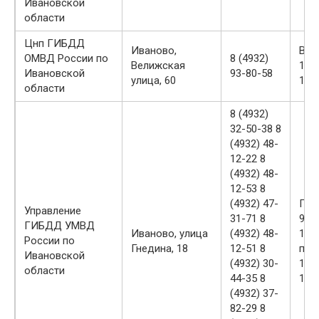
Ивановской
области
Цнп ГИБДД
Иваново,
ВТ,
ОМВД России по
8 (4932)
Велижская
14:
Ивановской
93-80-58
улица, 60
15:0
области
8 (4932)
32-50-38 8
(4932) 48-
12-22 8
(4932) 48-
12-53 8
(4932) 47-
ПН
Управление
31-71 8
9:0
ГИБДД УМВД
Иваново, улица
(4932) 48-
18:0
России по
Гнедина, 18
12-51 8
пер
Ивановской
(4932) 30-
13:
области
44-35 8
14:0
(4932) 37-
82-29 8