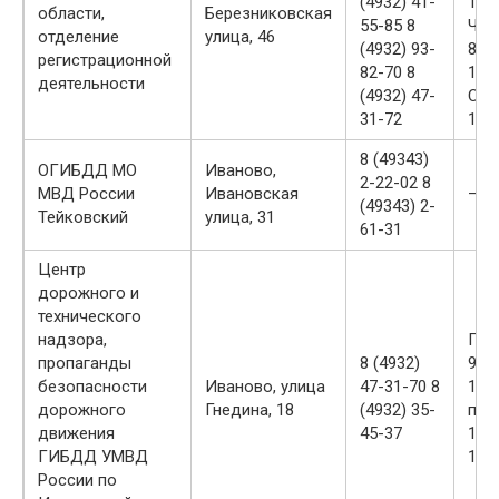
(4932) 41-
19:3
области,
Березниковская
55-85 8
ЧТ,
отделение
улица, 46
(4932) 93-
8:3
регистрационной
82-70 8
17:0
деятельности
(4932) 47-
СБ 
31-72
16:3
8 (49343)
ОГИБДД МО
Иваново,
2-22-02 8
МВД России
Ивановская
—
(49343) 2-
Тейковский
улица, 31
61-31
Центр
дорожного и
технического
надзора,
ПН
пропаганды
8 (4932)
9:0
безопасности
Иваново, улица
47-31-70 8
18:0
дорожного
Гнедина, 18
(4932) 35-
пер
движения
45-37
13:
ГИБДД УМВД
14:0
России по