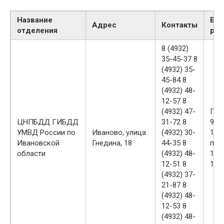
Название
Вр
Адрес
Контакты
отделения
раб
8 (4932)
35-45-37 8
(4932) 35-
45-84 8
(4932) 48-
12-57 8
(4932) 47-
ПН
ЦНПБДД ГИБДД
31-72 8
9:0
УМВД России по
Иваново, улица
(4932) 30-
18:0
Ивановской
Гнедина, 18
44-35 8
пер
области
(4932) 48-
13:
12-51 8
14:0
(4932) 37-
21-87 8
(4932) 48-
12-53 8
(4932) 48-