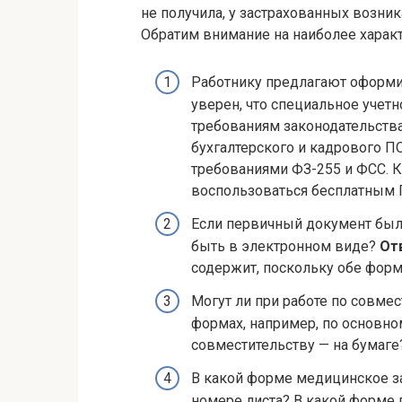
не получила, у застрахованных возни
Обратим внимание на наиболее характ
Работнику предлагают оформи
уверен, что специальное учетн
требованиям законодательств
бухгалтерского и кадрового П
требованиями ФЗ-255 и ФСС. 
воспользоваться бесплатным 
Если первичный документ был
быть в электронном виде?
От
содержит, поскольку обе фор
Могут ли при работе по совме
формах, например, по основно
совместительству — на бумаг
В какой форме медицинское з
номере листа? В какой форме 