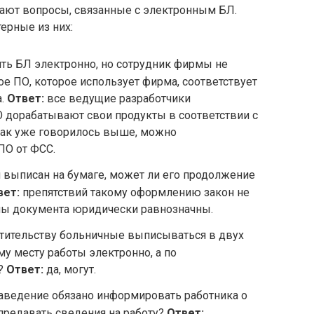
кают вопросы, связанные с электронным БЛ.
ерные из них:
ть БЛ электронно, но сотрудник фирмы не
ое ПО, которое использует фирма, соответствует
а.
Ответ:
все ведущие разработчики
О дорабатывают свои продукты в соответствии с
Как уже говорилось выше, можно
ПО от ФСС.
 выписан на бумаге, может ли его продолжение
вет:
препятствий такому оформлению закон не
мы документа юридически равнозначны.
стительству больничные выписываться в двух
му месту работы электронно, а по
е?
Ответ:
да, могут.
аведение обязано информировать работника о
предавать сведения на работу?
Ответ: