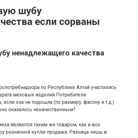
вую шубу
чества если сорваны
убу ненадлежащего качества
оспотребнадзора по Республике Алтай участились
врата меховых изделий Потребители
если она не подошла (по размеру, фасону и т.д.)
 оно оказалось некачественным?
еха являются таким же товаром, как и все
ру розничной купли-продажи. Разница лишь в