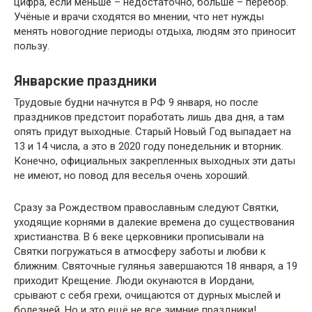
цифра, если меньше – недостаточно, больше – перебор.
Учёные и врачи сходятся во мнении, что нет нужды
менять новогодние периоды отдыха, людям это приносит
пользу.
Январские праздники
Трудовые будни начнутся в РФ 9 января, но после
праздников предстоит поработать лишь два дня, а там
опять придут выходные. Старый Новый Год выпадает на
13 и 14 числа, а это в 2020 году понедельник и вторник.
Конечно, официальных закрепленных выходных эти даты
не имеют, но повод для веселья очень хороший.
Сразу за Рождеством православным следуют Святки,
уходящие корнями в далекие времена до существования
христианства. В 6 веке церковники прописывали на
Святки погружаться в атмосферу заботы и любви к
ближним. Святочные гулянья завершаются 18 января, а 19
приходит Крещение. Люди окунаются в Иордани,
срывают с себя грехи, очищаются от дурных мыслей и
болезней. Но и это ещё не все зимние праздники!