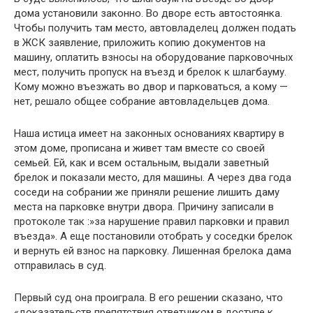
дома установили законно. Во дворе есть автостоянка.
Чтобы получить там место, автовладелец должен подать
в ЖСК заявление, приложить копию документов на
машину, оплатить взносы на оборудование парковочных
мест, получить пропуск на въезд и брелок к шлагбауму.
Кому можно въезжать во двор и парковаться, а кому —
нет, решало общее собрание автовладельцев дома.
Наша истица имеет на законных основаниях квартиру в
этом доме, прописана и живет там вместе со своей
семьей. Ей, как и всем остальным, выдали заветный
брелок и показали место, для машины. А через два года
соседи на собрании же приняли решение лишить даму
места на парковке внутри двора. Причину записали в
протоколе так :»за нарушение правил парковки и правил
въезда». А еще постановили отобрать у соседки брелок
и вернуть ей взнос на парковку. Лишенная брелока дама
отправилась в суд.
Первый суд она проиграла. В его решении сказано, что
«доказательств препятствия ответчиком в доступе к