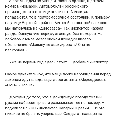
… И вот мы идем по улице и, словно орешки, щелкаем
номера иномарок. Автомобилей российского
производства в столице почти нет. А если уж
попадаются, то в полуобморочном состоянии. К примеру,
на улице Верхней в районе Беговой на платной парковке
мы наткнулись на «динозавра». Так инспектор назвал
раздолбанную «четверку», стоящую без номеров. На
лобовом стекле мезозойской лошадки висело
объявление: «Машину не эвакуировать! Она не
бесхозная!».
— Уже не первый год здесь стоит. — добавил инспектор.
Самое удивительное, что чаще всего на ухищрения перед
законом идут владельцы дорогих авто. «Мерседесов»,
«БМВ», «Порше».
— Доходит до того, что в дождливую погоду хозяин
руками набирает грязь и размазывает ее по номеру, —
поделился с «КП» инспектор Валерий Юревич. — И это
никакие не брызги, уверяю вас. Следы от пальцев на