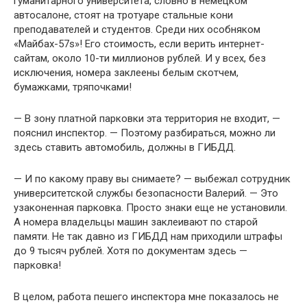
гуманитарного университета, словно в немецком
автосалоне, стоят на тротуаре стальные кони
преподавателей и студентов. Среди них особняком
«Майбах-57s»! Его стоимость, если верить интернет-
сайтам, около 10-ти миллионов рублей. И у всех, без
исключения, номера заклеены белым скотчем,
бумажками, тряпочками!
— В зону платной парковки эта территория не входит, —
пояснил инспектор. — Поэтому разбираться, можно ли
здесь ставить автомобиль, должны в ГИБДД.
— И по какому праву вы снимаете? — выбежал сотрудник
университетской службы безопасности Валерий. — Это
узаконенная парковка. Просто знаки еще не установили.
А номера владельцы машин заклеивают по старой
памяти. Не так давно из ГИБДД нам приходили штрафы
до 9 тысяч рублей. Хотя по документам здесь —
парковка!
В целом, работа пешего инспектора мне показалось не