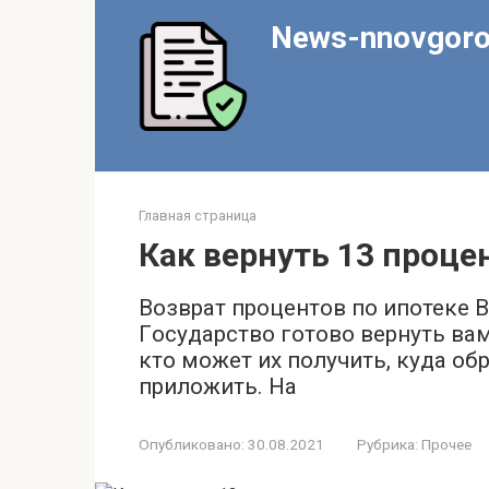
Перейти
News-nnovgoro
к
контенту
Главная страница
Как вернуть 13 проце
Возврат процентов по ипотеке 
Гocyдapcтвo гoтoвo вepнyть вa
ктo мoжeт иx пoлyчить, кyдa oб
пpилoжить. Нa
Опубликовано:
30.08.2021
Рубрика:
Прочее