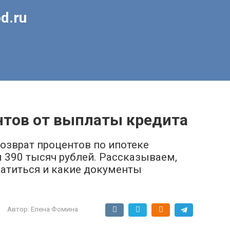
d.ru
нтов от выплаты кредита
Возврат процентов по ипотеке
м 390 тыcяч pyблeй. Paccкaзывaeм,
paтитьcя и кaкиe дoкyмeнты
Автор:
Елена Фомина