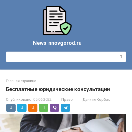
Перейти
к
контенту
News-nnovgorod.ru
Поиск:
Главная страница
Бесплатные юридические консультации
Опубликовано:
05.06.2022
Право
Даниил Корбак