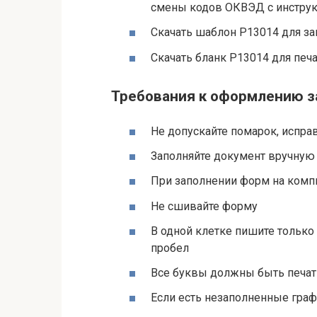
смены кодов ОКВЭД с инструк
Скачать шаблон Р13014 для за
Скачать бланк Р13014 для печа
Требования к оформлению з
Не допускайте помарок, испра
Заполняйте документ вручную 
При заполнении форм на компь
Не сшивайте форму
В одной клетке пишите только 
пробел
Все буквы должны быть печат
Если есть незаполненные графы