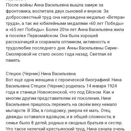
После войны Анна Васильевна вышла замуж за
фронтовика, воспитала двух сыновей и внуков. За
добросовестный труд она награждена медалью «Ветеран
труда», а так же юбилейными медалями «60 лет Победы»
и «65 лет Победы». Более 20ти лет Анна Васильевна жила
в поселке Первомайском. Она была хорошей
рассказчицей и сохранила оптимизм, активность и
трудолюбие последнего дня. Анны Васильевны Сирик-
Смоляровой не стало около года назад. Светлая её
память
Стецюк (Черник) Нина Васильевна
Вот ещё одна женщина с героической биографией: Нина
Васильевна Стецюк (Черник) родилась 14 января 1924
года в станице Новоясенской, что под Ейском. Как и
многим другим представителям её поколения, Нине
Васильевне пришлось пережить на своём веку немало
мытарств. В 30м, в голодовку, умерла её мать. Отец
дважды оставался вдовцом, и в общей сложности, в
семье было 8 детей, родных и сводных братьев и сестер.
Что такое нелегкий крестьянский труд, Нина узнала очень