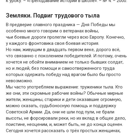
к уроку. – «Преподавание истории в школе». – № 4. – 2000.
Земляки. Подвиг трудового тыла
В предверие славного праздника — Дня Победы мы
особенно много говорим о ветеранах войны,
чьи боевые дороги пролегли через всю Европу. Конечно,
у каждого фронтовика своя боевая история.
Но нам, живущим в двадцать первом веке, дорого всё,
что связанно с поколением победителей. И потому, очень
хочется не обойти вниманием не только бывших солдат,
но и людей, без помощи и самоотверженного труда
которых одержать победу над врагом было бы просто
невозможно.
Мы часто употребляем выражение: труженики тыла. Кто
же они, эти скромные рабочие войны? Обычные мирные
жители, женщины, старики и дети оказавшие огромную,
можно сказать, судьбоносную помощь и поддержку
Советской Армии. Да, они не шли под пули, не брали
высоты, не форсировали реки, но их вклад в общее дело,
поистине, неоценим, и, может быть, не до конца оценен.
Сегодня хочется рассказать о трёх простых женщинах,