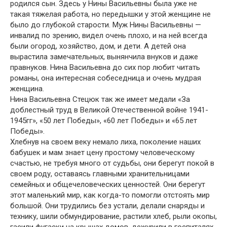
родился сын. Здесь у Нины Васильевны была уже не
такая тяжелая работа, но передышки у этой женщине не
было до глубокой старости. Муж Нины Васильевны —
инвалид по зрению, видел очень плохо, и на ней всегда
были огород, хозяйство, дом, и дети. А детей она
вырастила замечательных, вынянчила внуков и даже
правнуков. Нина Васильевна до сих пор любит читать
романы, она интересная собеседница и очень мудрая
женщина.
Нина Васильевна Стецюк так же имеет медали «За
доблестный труд в Великой Отечественной войне 1941-
1945гг», «50 лет Победы», «60 лет Победы» и «65 лет
Победы».
Хлебнув на своем веку немало лиха, поколение наших
бабушек и мам знает цену простому человеческому
счастью, не требуя много от судьбы, они берегут покой в
своем роду, оставаясь главными хранительницами
семейных и общечеловеческих ценностей. Они берегут
этот маленький мир, как когда-то помогли отстоять мир
большой. Они трудились без устали, делали снаряды и
технику, шили обмундирование, растили хлеб, рыли окопы,
гасили фугаски на крышах домов, дежурили в госпиталях