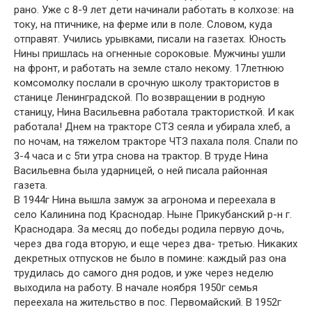
рано. Уже с 8-9 лет дети начинали работать в колхозе: на
току, на птичнике, на ферме или в поле. Словом, куда
отправят. Учились урывками, писали на газетах. Юность
Нины пришлась на огненные сороковые. Мужчины ушли
на фронт, и работать на земле стало некому. 17летнюю
комсомолку послали в срочную школу трактористов в
станице Ленинградской. По возвращении в родную
станицу, Нина Васильевна работала трактористкой. И как
работала! Днем на тракторе СТЗ сеяла и убирала хлеб, а
по ночам, на тяжелом тракторе ЧТЗ пахала поля. Спали по
3-4 часа и с 5ти утра снова на трактор. В труде Нина
Васильевна была ударницей, о ней писала районная
газета.
В 1944г Нина вышла замуж за агронома и переехала в
село Калинина под Краснодар. Ныне Прикубанский р-н г.
Краснодара. За месяц до победы родила первую дочь,
через два года вторую, и еще через два- третью. Никаких
декретных отпусков не было в помине: каждый раз она
трудилась до самого дня родов, и уже через неделю
выходила на работу. В начале ноября 1950г семья
переехала на жительство в пос. Первомайский. В 1952г