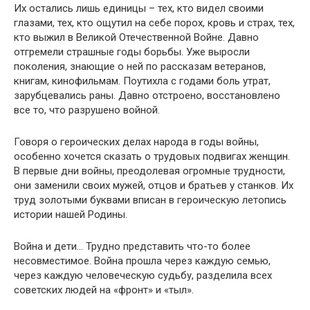
Их остались лишь единицы – тех, кто видел своими
глазами, тех, кто ощутил на себе порох, кровь и страх, тех,
кто выжил в Великой Отечественной Войне. Давно
отгремели страшные годы борьбы. Уже выросли
поколения, знающие о ней по рассказам ветеранов,
книгам, кинофильмам. Поутихла с годами боль утрат,
зарубцевались раны. Давно отстроено, восстановлено
все то, что разрушено войной.
Говоря о героических делах народа в годы войны,
особенно хочется сказать о трудовых подвигах женщин.
В первые дни войны, преодолевая огромные трудности,
они заменили своих мужей, отцов и братьев у станков. Их
труд золотыми буквами вписан в героическую летопись
истории нашей Родины.
Война и дети… Трудно представить что-то более
несовместимое. Война прошла через каждую семью,
через каждую человеческую судьбу, разделила всех
советских людей на «фронт» и «тыл».