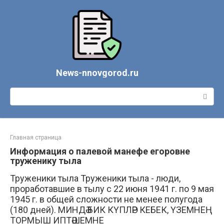
Перейти
к
контенту
News-nnovgorod.ru
Поиск:
Главная страница
Информация о палевой манефе егоровне
труженику тыла
Труженики тыла Труженики тыла - люди,
проработавшие в тылу с 22 июня 1941 г. по 9 мая
1945 г. в общей сложности не менее полугода
(180 дней). МИНДӘ БИК КҮПЛӘР КЕБЕК, ҮЗЕМНЕҢ
ТОРМЫШ ИПТӘШЕМНЕ