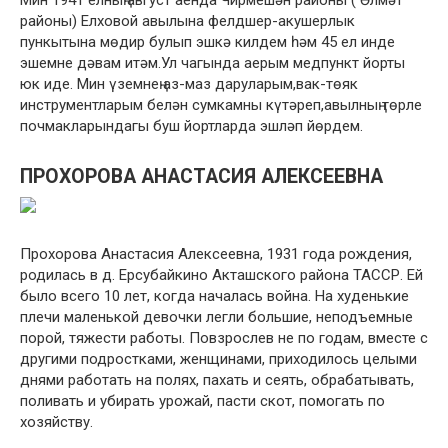
Мин 1941 елның август аенда Чирмешән районы ( Әлмәт
районы) Елховой авылына фелдшер-акушерлык
пункытына мөдир булып эшкә килдем һәм 45 ел инде
эшемне дәвам итәм.Ул чагында аерым медпункт йорты
юк иде. Мин үземнең аз-маз даруларым,вак-төяк
инструментларым белән сумкамны күтәреп,авылның төрле
почмакларындагы буш йортларда эшләп йөрдем.
ПРОХОРОВА АНАСТАСИЯ АЛЕКСЕЕВНА
Прохорова Анастасия Алексеевна, 1931 года рождения,
родилась в д. Ерсубайкино Акташского района ТАССР. Ей
было всего 10 лет, когда началась война. На худенькие
плечи маленькой девочки легли большие, неподъемные
порой, тяжести работы. Повзрослев не по годам, вместе с
другими подростками, женщинами, приходилось целыми
днями работать на полях, пахать и сеять, обрабатывать,
поливать и убирать урожай, пасти скот, помогать по
хозяйству.