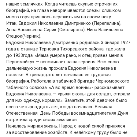
наших землячках. Когда читаешь скупые строчки их
биографий, на глаза наворачиваются слёзы: слишком
много горя пришлось пережить им на своем веку.
Итак, Евдокия Николаевна Дмитриенко (Перепелина),
Анна Васильевна Сирик (Смолярова), Нина Васильевна
Стецюк(Черник).
Евдокия Николаевна Дмитриенко родилась 3 января 1927
года в станице Терновка Тихорецкого района, где жила
до 1933года. «Мама умерла рано, и отец привез меня в
Первомайку» — вспоминает наша героиня. Всю свою
дальнейшую жизнь прожила Евдокия Николаевна в
посёлке. В тринадцать лет началась её трудовая
биография. Работала в табачной бригаде Черноморского
табачного совхоза. «А во время войны»- рассказывает
Евдокия Николаевна, — «рыли окопы для солдат, стирали
для них одежду, кормили». Заметьте, этой девочке было
всего четырнадцать лет, когда началась Великая
Отечественная. День Победы восемнадцатилетняя Дуня
встретила среди своих земляков.
Началась мирная жизнь. Народ с новой силой принялся
за восстановление хозяйств. К нелёгкому труду было не