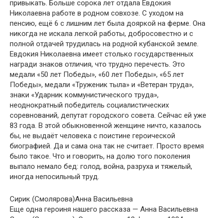
привыкать. Больше сорока лет отдала Евдокия
Николаевна работе в родном совхозе. С уходом на
пенсию, ещё 6 с лишним лет была дояркой на ферме. Она
никогда не искала легкой работы, добросовестно и с
полной отдачей трудилась на родной кубанской земле.
Евдокия Николаевна имеет столько государственных
награди знаков отличия, что трудно перечесть. Это
медали «50 лет Победы», «60 лет Победы», «65 лет
Победы», медали «Труженик тыла» и «Ветеран труда»,
знаки «Ударник коммунистического труда»,
неоднократный победитель социалистических
соревнований, депутат городского совета. Сейчас ей уже
83 года. В этой обыкновенной женщине ничто, казалось
бы, не выдаёт человека с поистине героической
биографией. Да и сама она так не считает. Просто время
было такое. Что и говорить, на долю того поколения
выпало немало бед: голод, война, разруха и тяжелый,
иногда непосильный труд.
Сирик (Смолярова)Анна Васильевна
Еще одна героиня нашего рассказа — Анна Васильевна