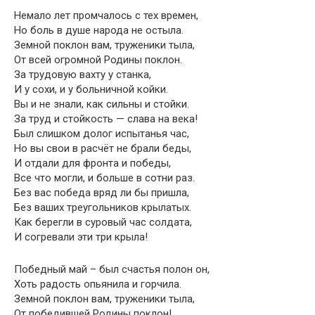
Немало лет промчалось с тех времен,
Но боль в душе народа не остыла.
Земной поклон вам, труженики тыла,
От всей огромной Родины поклон.
За трудовую вахту у станка,
И у сохи, и у больничной койки.
Вы и не знали, как сильны и стойки.
За труд и стойкость — слава на века!
Был слишком долог испытанья час,
Но вы свои в расчёт не брали беды,
И отдали для фронта и победы,
Все что могли, и больше в сотни раз.
Без вас победа вряд ли бы пришла,
Без ваших треугольников крылатых.
Как берегли в суровый час солдата,
И согревали эти три крыла!
Победный май – был счастья полон он,
Хоть радость опьянила и горчила.
Земной поклон вам, труженики тыла,
От победившей Родины поклон!