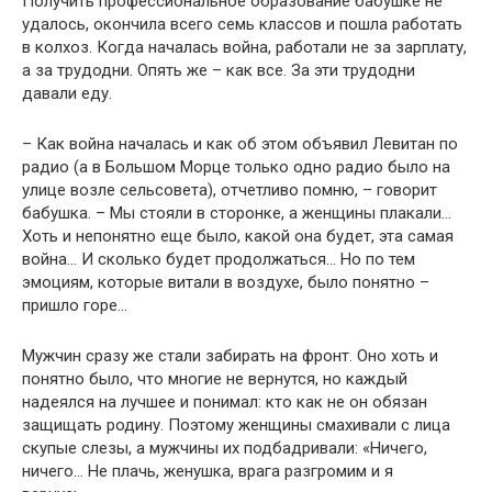
Получить профессиональное образование бабушке не
удалось, окончила всего семь классов и пошла работать
в колхоз. Когда началась война, работали не за зарплату,
а за трудодни. Опять же – как все. За эти трудодни
давали еду.
– Как война началась и как об этом объявил Левитан по
радио (а в Большом Морце только одно радио было на
улице возле сельсовета), отчетливо помню, – говорит
бабушка. – Мы стояли в сторонке, а женщины плакали…
Хоть и непонятно еще было, какой она будет, эта самая
война… И сколько будет продолжаться… Но по тем
эмоциям, которые витали в воздухе, было понятно –
пришло горе…
Мужчин сразу же стали забирать на фронт. Оно хоть и
понятно было, что многие не вернутся, но каждый
надеялся на лучшее и понимал: кто как не он обязан
защищать родину. Поэтому женщины смахивали с лица
скупые слезы, а мужчины их подбадривали: «Ничего,
ничего… Не плачь, женушка, врага разгромим и я