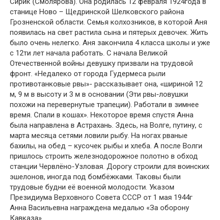
Сирик (Смолярова). Она родилась 12 февраля 1924года в
станице Ново – Щедринской Шелковского района
Грозненской области. Семья колхозников, в которой Аня
появилась на свет растила сына и пятерых девочек. Жить
было очень нелегко. Аня закончила 4 класса школы и уже
с 12ти лет начала работать. С начала Великой
Отечественной войны девушку призвали на трудовой
фронт. «Недалеко от города Гудермеса рыли
противотанковые рвы»- рассказывает она, «шириной 12
м, 9 м в высоту и 3 м в основании (Эти рвы-ловушки
похожи на перевернутые трапеции). Работали в зимнее
время. Спали в кошах». Некоторое время спустя Анна
была направлена в Астрахань. Здесь, на Волге, путину, с
марта месяца сетями ловили рыбу. На ногах рваные
бахилы, на обед – кусочек рыбы и хлеба. А после Волги
пришлось строить железнодорожное полотно в обход
станции Червлёно-Узловая. Дорогу строили для воинских
эшелонов, иногда под бомбёжками. Таковы были
трудовые будни её военной молодости. Указом
Президиума Верховного Совета СССР от 1 мая 1944г
Анна Васильевна награждена медалью «За оборону
Кавказа».