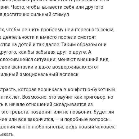
ни. Часто, чтобы вывести себя или другого
ся достаточно сильный стимул.
х, чтобы решить проблему неинтересного секса,
 деятельности и вместо постели смотрят
ются на детей и так далее. Таким образом они
угого, как бы забывая друг о друге. А
 сложившейся ситуации: меняют внешний вид,
свои фантазии и даже воздерживаются от
 сильный эмоциональный всплеск.
страсть, которая возникала в конфетно-букетный
лгих лет. Возможно, это звучит как приговор, но
асть в начале отношений складывается из
это тревога: позвонит или не позвонит, будет ли
ие или все закончится, — и подобные вопросы.
ошений много любопытства, ведь новый человек
ывать.