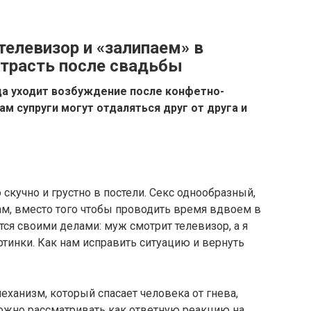
телевизор и «залипаем» в
страсть после свадьбы
да уходит возбуждение после конфетно-
ам супруги могут отдаляться друг от друга и
скучно и грустно в постели. Секс однообразный,
ам, вместо того чтобы проводить время вдвоем в
тся своими делами: муж смотрит телевизор, а я
ртинки. Как нам исправить ситуацию и вернуть
еханизм, который спасает человека от гнева,
можно рассматривать как ответную реакцию на