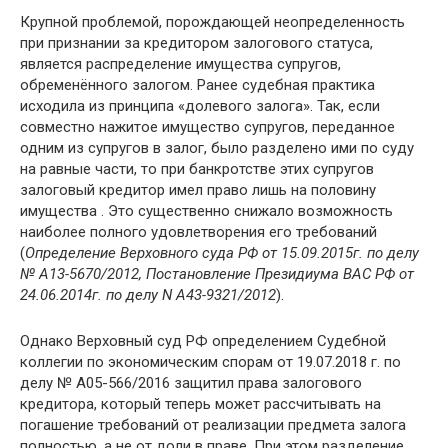
Крупной проблемой, порождающей неопределенность
при признании за кредитором залогового статуса,
является распределение имущества супругов,
обременённого залогом. Ранее судебная практика
исходила из принципа «долевого залога». Так, если
совместно нажитое имущество супругов, переданное
одним из супругов в залог, было разделено ими по суду
на равные части, то при банкротстве этих супругов
залоговый кредитор имел право лишь на половину
имущества . Это существенно снижало возможность
наиболее полного удовлетворения его требований
(
Определение Верховного суда РФ от 15.09.2015г. по делу
№ А13-5670/2012, Постановление Президиума ВАС РФ от
24.06.2014г. по делу N А43-9321/2012
).
Однако Верховный суд РФ определением Судебной
коллегии по экономическим спорам от 19.07.2018 г. по
делу № А05-566/2016 защитил права залогового
кредитора, который теперь может рассчитывать на
погашение требований от реализации предмета залога
полностью, а не от доли в праве. При этом разделение