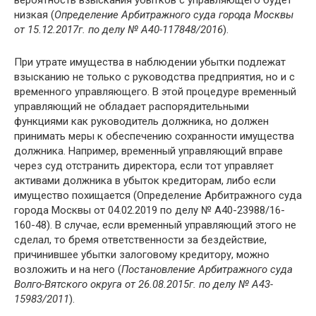
вероятность взыскания убытков с управляющего будет
низкая (
Определение Арбитражного суда города Москвы
от 15.12.2017г. по делу № А40-117848/2016
).
При утрате имущества в наблюдении убытки подлежат
взысканию не только с руководства предприятия, но и с
временного управляющего. В этой процедуре временный
управляющий не обладает распорядительными
функциями как руководитель должника, но должен
принимать меры к обеспечению сохранности имущества
должника. Например, временный управляющий вправе
через суд отстранить директора, если тот управляет
активами должника в убыток кредиторам, либо если
имущество похищается (Определение Арбитражного суда
города Москвы от 04.02.2019 по делу № А40-23988/16-
160-48). В случае, если временный управляющий этого не
сделал, то бремя ответственности за бездействие,
причинившее убытки залоговому кредитору, можно
возложить и на него (
Постановление Арбитражного суда
Волго-Вятского округа от 26.08.2015г. по делу № А43-
15983/2011
).