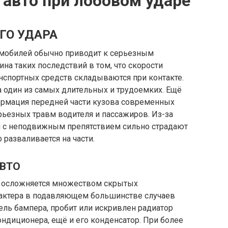
 авто при лобовом ударе
ГО УДАРА
омобилей обычно приводит к серьезным
на таких последствий в том, что скорости
нспортных средств складываются при контакте.
 один из самых длительных и трудоемких. Ещё
ормация передней части кузова современных
ьезных травм водителя и пассажиров. Из-за
ия с неподвижным препятствием сильно страдают
 разваливается на части.
АВТО
я осложняется множеством скрытых
рактера в подавляющем большинстве случаев
ель бампера, пробит или искривлен радиатор
ондиционера, ещё и его конденсатор. При более