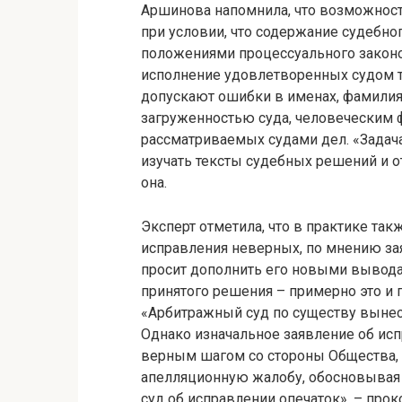
Аршинова напомнила, что возможност
при условии, что содержание судебно
положениями процессуального законод
исполнение удовлетворенных судом тр
допускают ошибки в именах, фамилиях,
загруженностью суда, человеческим ф
рассматриваемых судами дел. «Задача
изучать тексты судебных решений и 
она.
Эксперт отметила, что в практике так
исправления неверных, по мнению зая
просит дополнить его новыми вывод
принятого решения – примерно это и
«Арбитражный суд по существу вынес 
Однако изначальное заявление об исп
верным шагом со стороны Общества, 
апелляционную жалобу, обосновывая н
суд об исправлении опечаток», – пр