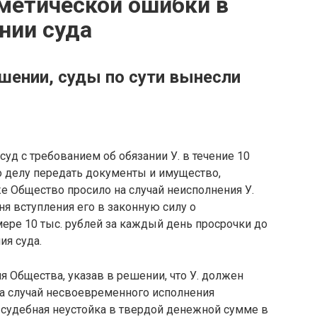
метической ошибки в
нии суда
шении, суды по сути вынесли
уд с требованием об обязании У. в течение 10
о делу передать документы и имущество,
е Общество просило на случай неисполнения У.
дня вступления его в законную силу о
ре 10 тыс. рублей за каждый день просрочки до
ия суда.
я Общества, указав в решении, что У. должен
на случай несвоевременного исполнения
а судебная неустойка в твердой денежной сумме в