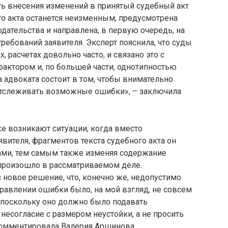
ь внесения изменений в принятый судебный акт
го акта останется неизменным, предусмотрена
ательства и направлена, в первую очередь, на
ебований заявителя. Эксперт пояснила, что суды
 расчетах довольно часто, и связано это с
актором и, по большей части, однотипностью
 адвоката состоит в том, чтобы внимательно
отслеживать возможные ошибки», – заключила
же возникают ситуации, когда вместо
вителя, фрагментов текста судебного акта он
ами, тем самым также изменяя содержание
 произошло в рассматриваемом деле.
новое решение, что, конечно же, недопустимо.
равлении ошибки было, на мой взгляд, не совсем
поскольку оно должно было подавать
есогласие с размером неустойки, а не просить
окомментировала Валерия Аршинова.