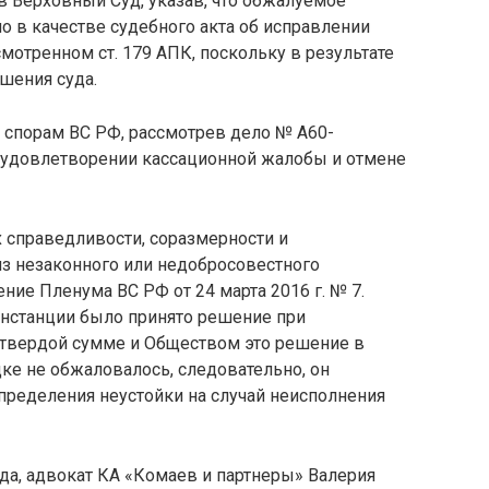
 в Верховный Суд, указав, что обжалуемое
 в качестве судебного акта об исправлении
смотренном ст. 179 АПК, поскольку в результате
шения суда.
 спорам ВС РФ, рассмотрев дело № А60-
 удовлетворении кассационной жалобы и отмене
 справедливости, соразмерности и
з незаконного или недобросовестного
ние Пленума ВС РФ от 24 марта 2016 г. № 7.
инстанции было принято решение при
 твердой сумме и Обществом это решение в
ке не обжаловалось, следовательно, он
определения неустойки на случай неисполнения
а, адвокат КА «Комаев и партнеры» Валерия