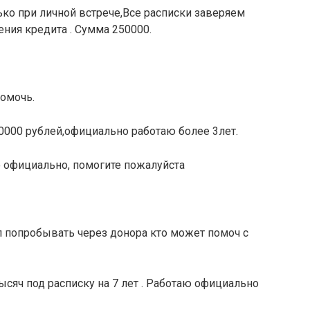
ко при личной встрече,Все расписки заверяем
ения кредита . Сумма 250000.
помочь.
0000 рублей,официально работаю более 3лет.
ю официально, помогите пожалуйста
л попробывать через донора кто может помоч с
ысяч под расписку на 7 лет . Работаю официально