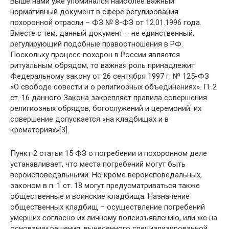
Выше нами уже упоминался наиболее важный
нормативный документ в сфере регулирования
похоронной отрасли – ФЗ № 8-ФЗ от 12.01.1996 года.
Вместе с тем, данный документ – не единственный,
регулирующий подобные правоотношения в РФ.
Поскольку процесс похорон в России является
ритуальным обрядом, то важная роль принадлежит
Федеральному закону от 26 сентября 1997 г. № 125-ФЗ
«О свободе совести и о религиозных объединениях». П. 2
ст. 16 данного Закона закрепляет правила совершения
религиозных обрядов, богослужений и церемоний: их
совершение допускается «на кладбищах и в
крематориях»[3].
Пункт 2 статьи 15 ФЗ о погребении и похоронном деле
устанавливает, что места погребений могут быть
вероисповедальными. Но кроме вероисповедальных,
законом в п. 1 ст. 18 могут предусматриваться также
общественные и воинские кладбища. Назначение
общественных кладбищ – осуществление погребений
умерших согласно их личному волеизъявлению, или же на
основании решения, вынесенного специализированной