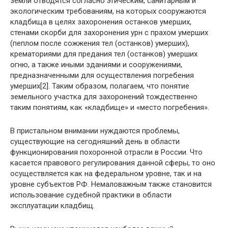
земли отводятся согласно этическим, санитарным и
экологическим требованиям, на которых сооружаются
кладбища в целях захоронения останков умерших,
стенами скорби для захоронения урн с прахом умерших
(пеплом после сожжения тел (останков) умерших),
крематориями для предания тел (останков) умерших
огню, а также иными зданиями и сооружениями,
предназначенными для осуществления погребения
умерших[2]. Таким образом, полагаем, что понятие
земельного участка для захоронений тождественно
таким понятиям, как «кладбище» и «место погребения».
В пристальном внимании нуждаются проблемы,
существующие на сегодняшний день в области
функционирования похоронной отрасли в России. Что
касается правового регулирования данной сферы, то оно
осуществляется как на федеральном уровне, так и на
уровне субъектов РФ. Немаловажным также становится
использование судебной практики в области
эксплуатации кладбищ.