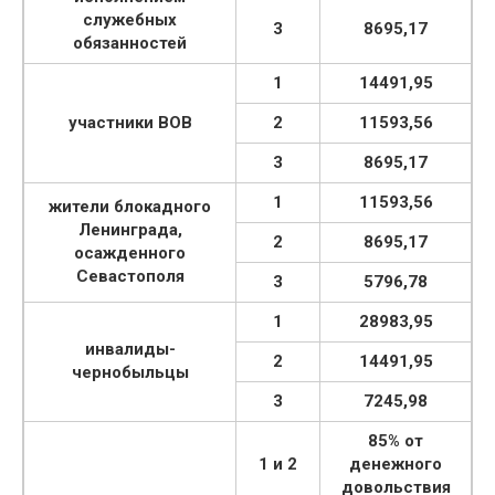
служебных
3
8695,17
обязанностей
1
14491,95
участники ВОВ
2
11593,56
3
8695,17
1
11593,56
жители блокадного
Ленинграда,
2
8695,17
осажденного
Севастополя
3
5796,78
1
28983,95
инвалиды-
2
14491,95
чернобыльцы
3
7245,98
85% от
1 и 2
денежного
довольствия