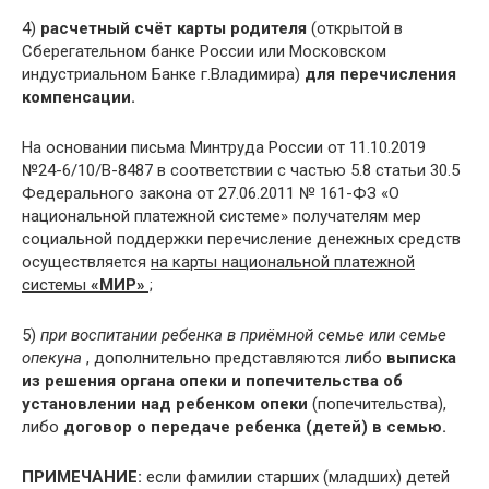
4)
расчетный счёт карты родителя
(открытой в
Сберегательном банке России или Московском
индустриальном Банке г.Владимира)
для перечисления
компенсации.
На основании письма Минтруда России от 11.10.2019
№24-6/10/В-8487 в соответствии с частью 5.8 статьи 30.5
Федерального закона от 27.06.2011 № 161-ФЗ «О
национальной платежной системе» получателям мер
социальной поддержки перечисление денежных средств
осуществляется
на карты национальной платежной
системы
«МИР»
;
5)
при воспитании ребенка в приёмной семье или семье
опекуна
, дополнительно представляются либо
выписка
из решения органа опеки и попечительства об
установлении над ребенком опеки
(попечительства),
либо
договор о передаче ребенка (детей) в семью.
ПРИМЕЧАНИЕ:
если фамилии старших (младших) детей