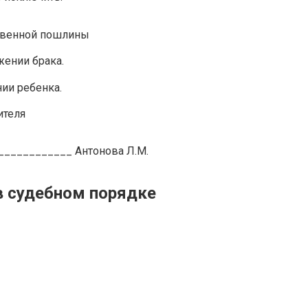
ственной пошлины
жении брака.
ии ребенка.
ителя
____________ Антонова Л.М.
в судебном порядке