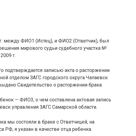
г. между ФИО1 (Истец), и ФИО2 (Ответчик), был
 решения мирового судьи судебного участка №
2009 г.
что подтверждается записью акта о расторжении
енной отделом ЗАГС городского округа Чапаевск
выдано Свидетельство о расторжении брака.
ебенок — ФИО3, о чем составлена актовая запись
аевск управления ЗАГС Самарской области.
а мы состояли в браке с Ответчицей, на
са РФ, я указан в качестве отца ребенка.