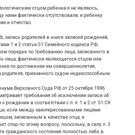
биологическим отцом ребенка я не являюсь,
 нами фактически отсутствовали, и ребенку
я и отчество.
РФ, запись родителей в книге записей рождений,
ами 1 и 2 статьи 51 Семейного кодекса РФ,
ом порядке по требованию лица, записанного в
ибо лица, фактически являющегося отцом или
бенка по достижении им совершеннолетия,
на родителя, признанного судом недееспособным
ленума Верховного Суда РФ от 25 октября 1996
сматривает требования об исключении записи об
о рождении в соответствии с п. п. 1 и 2 ст. 51 СК
тце, если между заинтересованными лицами
ицом, записанным в качестве отца, и
т спор по этому вопросу, поскольку, в силу п. 3
кта гражданского состояния полностью либо в