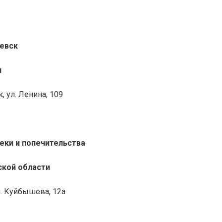
аевск
и
, ул. Ленина, 109
еки и попечительства
ской области
ул. Куйбышева, 12а