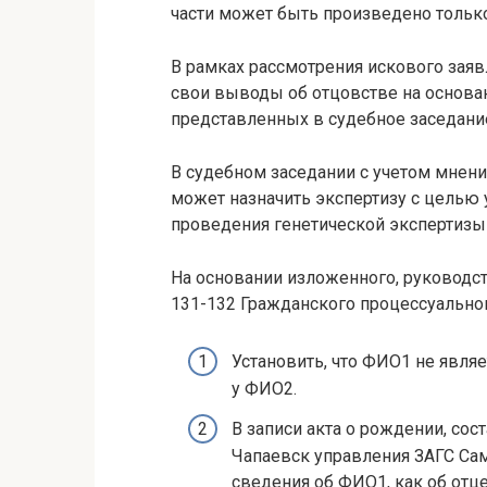
части может быть произведено только
В рамках рассмотрения искового заяв
свои выводы об отцовстве на основан
представленных в судебное заседание 
В судебном заседании с учетом мнений
может назначить экспертизу с целью у
проведения генетической экспертизы 
На основании изложенного, руководст
131-132 Гражданского процессуально
Установить, что ФИО1 не явля
у ФИО2.
В записи акта о рождении, со
Чапаевск управления ЗАГС Сам
сведения об ФИО1, как об отц