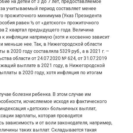
ие на детей от 3 до 7 лет, предоставляемое
 за учитываемый период составляет менее
о прожиточного минимума (Указ Президента
пособия равен ½ от «детского» прожиточного
за 2 квартал предыдущего года. Величина
 к инфляции напрямую (хотя и косвенно зависит
к и меньше нее. Так, в Нижегородской области
в 2020 году составляла 5329 руб., а в 2021 г. –
ства области от 24.07.2020 № 624, от 31.07.2019
лежащий выплате в 2021 году, в Нижегородской
ыплаты в 2020 году, хотя инфляция по итогам
учае болезни ребенка. В этом случае им
собности, исчисляемое исходя из фактического
я индексация «детских» больничных выплат,
сации зарплаты, которая проводится
есь зависимость и от воли законодателя, например,
еличины таких выплат. Складывается такая