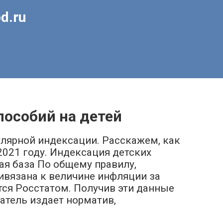
d.ru
пособий на детей
улярной индексации. Расскажем, как
2021 году. Индексация детских
ая база По общему правилу,
ивязана к величине инфляции за
тся Росстатом. Получив эти данные
датель издает норматив,