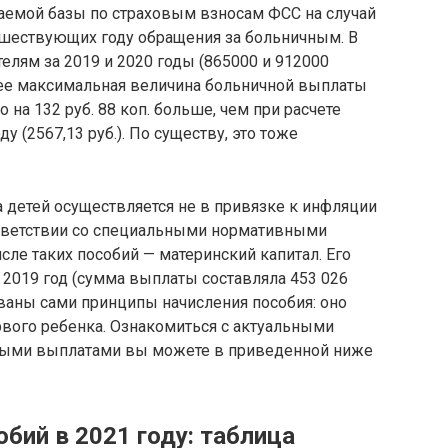
гаемой базы по страховым взносам ФСС на случай
едшествующих году обращения за больничным. В
телям за 2019 и 2020 годы (865000 и 912000
 нее максимальная величина больничной выплаты
то на 132 руб. 88 коп. больше, чем при расчете
 (2567,13 руб.). По существу, это тоже
а детей осуществляется не в привязке к инфляции
ответствии со специальными нормативными
сле таких пособий — материнский капитал. Его
о 2019 год (сумма выплаты составляла 453 026
ваны сами принципы начисления пособия: оно
ервого ребенка. Ознакомиться с актуальными
иными выплатами вы можете в приведенной ниже
бий в 2021 году: таблица