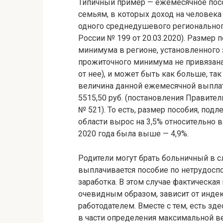
Типичный пример — ежемесячное пособ
семьям, в которых доход на человека
одного среднедушевого региональног
России № 199 от 20.03.2020). Размер 
минимума в регионе, установленного 
прожиточного минимума не привязана
от нее), и может быть как больше, та
величина данной ежемесячной выплаты 
5515,50 руб. (постановления Правитель
№ 521). То есть, размер пособия, под
области вырос на 3,5% относительно в
2020 года была выше — 4,9%.
Родители могут брать больничный в сл
выплачивается пособие по нетрудоспо
заработка. В этом случае фактическа
очевидным образом, зависит от индек
работодателем. Вместе с тем, есть зд
в части определения максимальной в