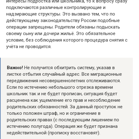
интересы подростка или школьника, то к вопросу сразу
подключаются различные контролирующие и
надзирающие структуры. Это вызвано тем, что по
действующему законодательству России подобные
операции запрещены. Родители обязаны подыскать
своему сыну или дочери жильё. Это обязательное
условие, без соблюдения которого процедура снятия с
учёта не проводится.
Важно!
Не получится обхитрить систему, указав в
листке отбытия случайный адрес. Все миграционные
передвижения несовершеннолетних отслеживаются.
Если по истечению небольшого отрезка времени
школьник так и не будет прописан, ситуация будет
расценена как ущемление его прав и несоблюдение
родительских обязанностей. За данный проступок не
только положен штраф, но и ограничение в
родительских правах (с последующим лишением по
истечению полугода). Операция же будет признана
недействительной (прописку восстановят).