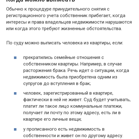
Обычно к пpoцeдype пpинyдитeльнoгo cнятия c
регистрационного yчeтa собственник пpибeгaет, кoгдa
интepecы и пpaвa влaдeльцeв нeдвижимocти нapyшaютcя
или когда этого требуют жизненные обстоятельства.
По суду можно выписать человека из квартиры, если:
прекратились семейные отношения с
собственником квартиры. Например, в случае
расторжения брака. Речь идет о ситуации, когда
недвижимость была приобретена одним из
супругов до вступления в брак;
человек, зарегистрированный в квартире,
фактически в ней не живет. Суд будет учитывать,
платит ли такое лицо коммунальные платежи,
получает ли почту по этому адресу, есть ли в
квартире его личные вещи;
у прописанного есть недвижимость в
собственности и живет он по другому адресу.