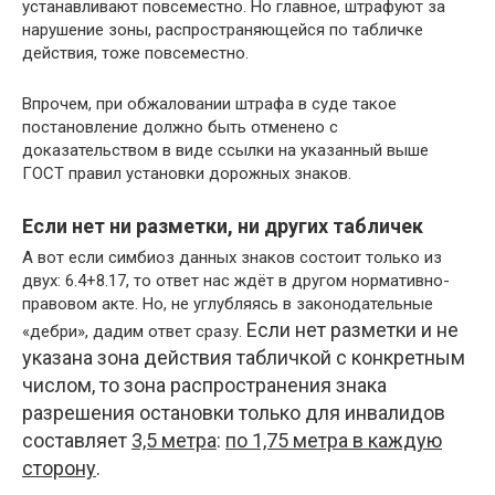
устанавливают повсеместно. Но главное, штрафуют за
нарушение зоны, распространяющейся по табличке
действия, тоже повсеместно.
Впрочем, при обжаловании штрафа в суде такое
постановление должно быть отменено с
доказательством в виде ссылки на указанный выше
ГОСТ правил установки дорожных знаков.
Если нет ни разметки, ни других табличек
А вот если симбиоз данных знаков состоит только из
двух: 6.4+8.17, то ответ нас ждёт в другом нормативно-
правовом акте. Но, не углубляясь в законодательные
Если нет разметки и не
«дебри», дадим ответ сразу.
указана зона действия табличкой с конкретным
числом, то зона распространения знака
разрешения остановки только для инвалидов
составляет
3,5 метра
:
по 1,75 метра в каждую
сторону
.