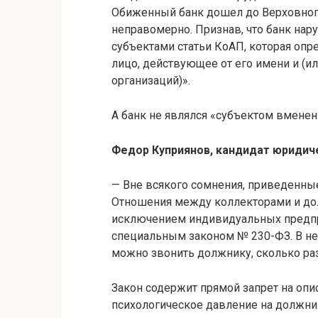
Обиженный банк дошел до Верховного
неправомерно. Признав, что банк нару
субъектами статьи КоАП, которая опр
лицо, действующее от его имени и (и
организаций)».
А банк не являлся «субъектом вмене
Федор Куприянов, кандидат юридиче
— Вне всякого сомнения, приведенн
Отношения между коллекторами и до
исключением индивидуальных предпри
специальным законом № 230-ФЗ. В нем
можно звонить должнику, сколько раз
Закон содержит прямой запрет на опи
психологическое давление на должник