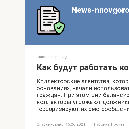
Перейти
News-nnovgoro
к
контенту
Главная страница
Как будут работать к
Коллекторские агентства, кото
основаниях, начали использова
граждан. При этом они баланси
коллекторы угрожают должника
терроризируют их смс-сообщен
Опубликовано:
15.06.2021
Рубрика:
Прочее