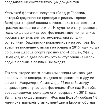
предъявлении соответствующих документов.
Уфимский фестиваль искусств «Сердце Евразии»,
который традиционно проходит в родном городе
Земфиры в первой половине июня, пока в гастрольном
графике певицы не значится. И, судя по опыту прошлого
года, когда организаторы фестиваля тщетно пытались
«сосватать» знаменитую землячку, она вряд ли
осчастливит башкирских поклонников и на этот раз. Во
время ее последнего визита на родину в 2016 году, когда
со сцены Дворца спорта прозвучало «Прощай, Уфа!»,
Земфира, ясно дала понять, что выступления на малой
родине больше в ее планы не входят.
Так что, скорее всего, землякам певицы, мечтающим
попасть на ее концерт, придется отправиться в другие
регионы. Например, в Самару, где 27 июня Земфиру
впервые примет участие в фестивале «Рок над Волгой»,
возродившемся после долгого перерыва – с 2013 года.
За пять лет существования «Рок над Волгой» собрал 1,6
миллиона зрителей, став крупнейшим в Европе, обогнав