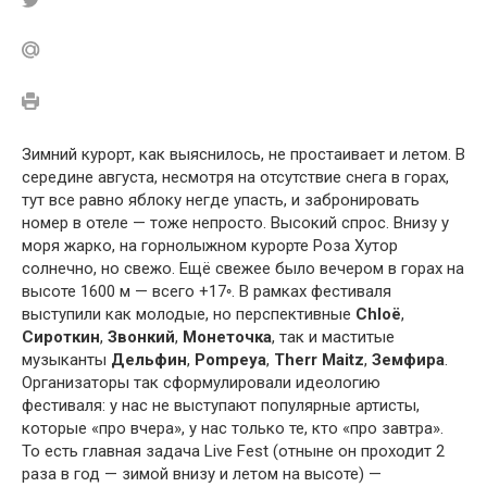
Зимний курорт, как выяснилось, не простаивает и летом. В
середине августа, несмотря на отсутствие снега в горах,
тут все равно яблоку негде упасть, и забронировать
номер в отеле — тоже непросто. Высокий спрос. Внизу у
моря жарко, на горнолыжном курорте Роза Хутор
солнечно, но свежо. Ещё свежее было вечером в горах на
высоте 1600 м — всего +17◦. В рамках фестиваля
выступили как молодые, но перспективные
Chloё
,
Сироткин
,
Звонкий
,
Монеточка
, так и маститые
музыканты
Дельфин
,
Pompeya
,
Therr Maitz
,
Земфира
.
Организаторы так сформулировали идеологию
фестиваля: у нас не выступают популярные артисты,
которые «про вчера», у нас только те, кто «про завтра».
То есть главная задача Live Fest (отныне он проходит 2
раза в год — зимой внизу и летом на высоте) —