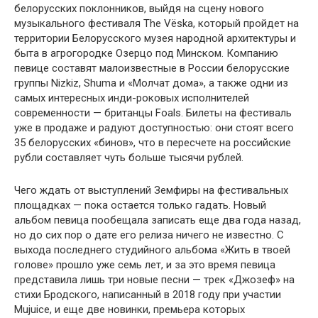
белорусских поклонников, выйдя на сцену нового
музыкального фестиваля The Vёska, который пройдет на
территории Белорусского музея народной архитектуры и
быта в агрогородке Озерцо под Минском. Компанию
певице составят малоизвестные в России белорусские
группы Nizkiz, Shuma и «Молчат дома», а также одни из
самых интересных инди-роковых исполнителей
современности — британцы Foals. Билеты на фестиваль
уже в продаже и радуют доступностью: они стоят всего
35 белорусских «бинов», что в пересчете на российские
рубли составляет чуть больше тысячи рублей.
Чего ждать от выступлений Земфиры на фестивальных
площадках — пока остается только гадать. Новый
альбом певица пообещала записать еще два года назад,
но до сих пор о дате его релиза ничего не известно. С
выхода последнего студийного альбома «Жить в твоей
голове» прошло уже семь лет, и за это время певица
представила лишь три новые песни — трек «Джозеф» на
стихи Бродского, написанный в 2018 году при участии
Mujuice, и еще две новинки, премьера которых