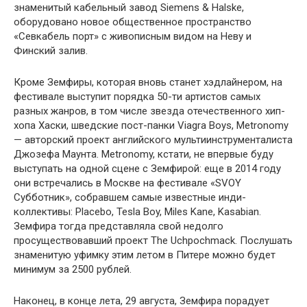
знаменитый кабельный завод Siemens & Halske,
оборудовано новое общественное пространство
«Севкабель порт» с живописным видом на Неву и
Финский залив.
Кроме Земфиры, которая вновь станет хэдлайнером, на
фестивале выступит порядка 50-ти артистов самых
разных жанров, в том числе звезда отечественного хип-
хопа Хаски, шведские пост-панки Viagra Boys, Metronomy
— авторский проект английского мультиинструменталиста
Джозефа Маунта. Metronomy, кстати, не впервые буду
выступать на одной сцене с Земфирой: еще в 2014 году
они встречались в Москве на фестивале «SVOY
Субботник», собравшем самые известные инди-
коллективы: Placebo, Tesla Boy, Miles Kane, Kasabian.
Земфира тогда представляла свой недолго
просуществовавший проект The Uchpochmack. Послушать
знаменитую уфимку этим летом в Питере можно будет
минимум за 2500 рублей.
Наконец, в конце лета, 29 августа, Земфира порадует