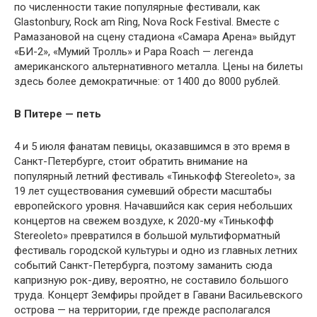
по численности такие популярные фестивали, как
Glastonbury, Rock am Ring, Nova Rock Festival. Вместе с
Рамазановой на сцену стадиона «Самара Арена» выйдут
«БИ-2», «Мумий Тролль» и Papa Roach — легенда
американского альтернативного металла. Цены на билеты
здесь более демократичные: от 1400 до 8000 рублей.
В Питере — петь
4 и 5 июля фанатам певицы, оказавшимся в это время в
Санкт-Петербурге, стоит обратить внимание на
популярный летний фестиваль «Тинькофф Stereoleto», за
19 лет существования сумевший обрести масштабы
европейского уровня. Начавшийся как серия небольших
концертов на свежем воздухе, к 2020-му «Тинькофф
Stereoleto» превратился в большой мультиформатный
фестиваль городской культуры и одно из главных летних
событий Санкт-Петербурга, поэтому заманить сюда
капризную рок-диву, вероятно, не составило большого
труда. Концерт Земфиры пройдет в Гавани Васильевского
острова — на территории, где прежде располагался