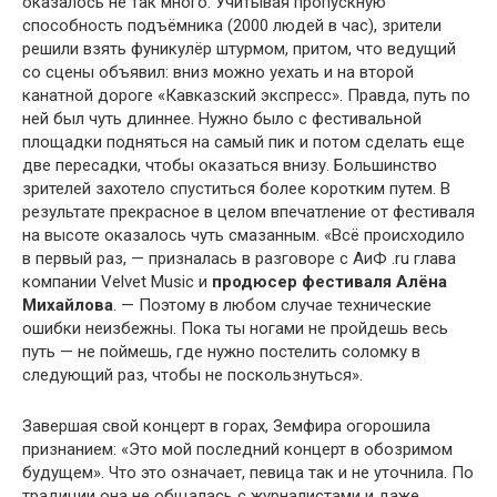
оказалось не так много. Учитывая пропускную
способность подъёмника (2000 людей в час), зрители
решили взять фуникулёр штурмом, притом, что ведущий
со сцены объявил: вниз можно уехать и на второй
канатной дороге «Кавказский экспресс». Правда, путь по
ней был чуть длиннее. Нужно было с фестивальной
площадки подняться на самый пик и потом сделать еще
две пересадки, чтобы оказаться внизу. Большинство
зрителей захотело спуститься более коротким путем. В
результате прекрасное в целом впечатление от фестиваля
на высоте оказалось чуть смазанным. «Всё происходило
в первый раз, — призналась в разговоре с АиФ .ru глава
компании Velvet Music и
продюсер фестиваля Алёна
Михайлова
. — Поэтому в любом случае технические
ошибки неизбежны. Пока ты ногами не пройдешь весь
путь — не поймешь, где нужно постелить соломку в
следующий раз, чтобы не поскользнуться».
Завершая свой концерт в горах, Земфира огорошила
признанием: «Это мой последний концерт в обозримом
будущем». Что это означает, певица так и не уточнила. По
традиции она не общалась с журналистами и даже