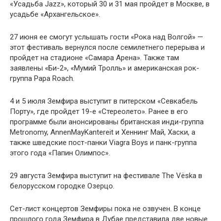
«Усадьба Jazz», который 30 и 31 мая пройдет в Москве, в
усадьбе «Архангельское».
27 июня ее смогут услышать гости «Рока над Волгой» —
этот фестиваль вернулся после семилетнего перерыва и
пройдет на стадионе «Самара Арена». Также там
заявлены «Би-2», «Мумий Тролль» и американская рок-
группа Papa Roach.
4 и 5 июля Земфира выступит в питерском «Севкабель
Порту», где пройдет 19-е «Стереолето». Ранее в его
программе были анонсированы британская инди-группа
Metronomy, AnnenMayKantereit и Хеннинг Май, Хаски, а
также шведские пост-панки Viagra Boys и панк-группа
этого года «Папин Олимпос».
29 августа Земфира выступит на фестивале The Vёska в
белорусском городке Озерцо.
Сет-лист концертов Земфиры пока не озвучен. В конце
прошлого года Земфира в Дубае представила две новые