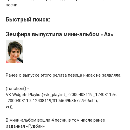
песни.
Быстрый поиск:
Земфира выпустила мини-альбом «Ах»
Ранее о выпуске этого релиза певица никак не заявляла.
(function() <
VK.Widgets.Playlist(«vk_playlist_-2000408119_12408119»,
-2000408119, 12408119,’319d649b35727506cb’);
>());
В мини-альбом вошли 4 песни, в том числе ранее
изданная «Гудбай».