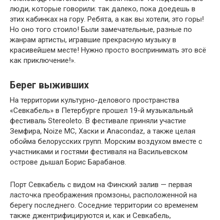
люди, которые говорили: так далеко, пока доедешь в
этих кабинках на гору. Ребята, а как вы хотели, это горы!
Но оно того стоило! Были замечательные, разные по
жанрам артисты, игравшие прекрасную музыку в
красивейшем месте! Нужно просто воспринимать это всё
как приключение!».
Берег выживших
На территории культурно-делового пространства
«Севкабель» в Петербурге прошел 19-й музыкальный
фестиваль Stereoleto. В фестивале приняли участие
Земфира, Noize MC, Хаски и Anacondaz, а также целая
обойма белорусских групп. Морским воздухом вместе с
участниками и гостями фестиваля на Васильевском
острове дышал Борис Барабанов.
Порт Севкабель с видом на Финский залив — первая
ласточка преображения промзоны, расположенной на
берегу последнего. Соседние территории со временем
также джентрифицируются и, как и Севкабель,