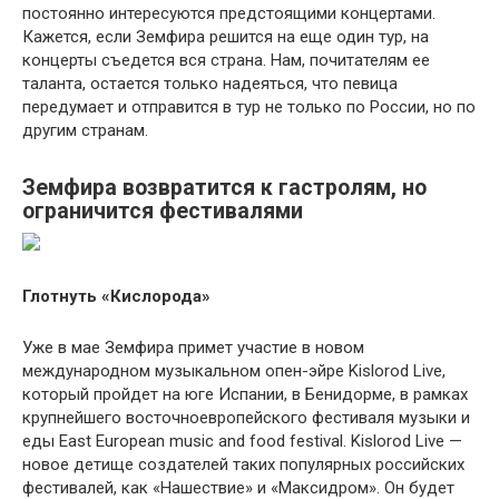
постоянно интересуются предстоящими концертами.
Кажется, если Земфира решится на еще один тур, на
концерты съедется вся страна. Нам, почитателям ее
таланта, остается только надеяться, что певица
передумает и отправится в тур не только по России, но по
другим странам.
Земфира возвратится к гастролям, но
ограничится фестивалями
Глотнуть «Кислорода»
Уже в мае Земфира примет участие в новом
международном музыкальном опен-эйре Kislorod Live,
который пройдет на юге Испании, в Бенидорме, в рамках
крупнейшего восточноевропейского фестиваля музыки и
еды East European music and food festival. Kislorod Live —
новое детище создателей таких популярных российских
фестивалей, как «Нашествие» и «Максидром». Он будет