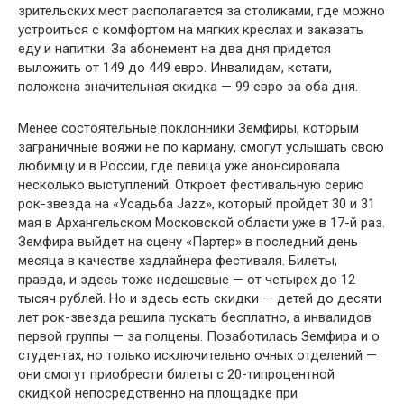
зрительских мест располагается за столиками, где можно
устроиться с комфортом на мягких креслах и заказать
еду и напитки. За абонемент на два дня придется
выложить от 149 до 449 евро. Инвалидам, кстати,
положена значительная скидка — 99 евро за оба дня.
Менее состоятельные поклонники Земфиры, которым
заграничные вояжи не по карману, смогут услышать свою
любимцу и в России, где певица уже анонсировала
несколько выступлений. Откроет фестивальную серию
рок-звезда на «Усадьба Jazz», который пройдет 30 и 31
мая в Архангельском Московской области уже в 17-й раз.
Земфира выйдет на сцену «Партер» в последний день
месяца в качестве хэдлайнера фестиваля. Билеты,
правда, и здесь тоже недешевые — от четырех до 12
тысяч рублей. Но и здесь есть скидки — детей до десяти
лет рок-звезда решила пускать бесплатно, а инвалидов
первой группы — за полцены. Позаботилась Земфира и о
студентах, но только исключительно очных отделений —
они смогут приобрести билеты с 20-типроцентной
скидкой непосредственно на площадке при