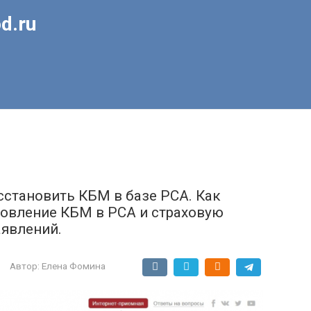
d.ru
становить КБМ в базе РСА. Как
новление КБМ в РСА и страховую
аявлений.
Автор:
Елена Фомина