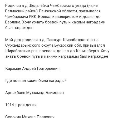
Родился в д.Шелалейка Чембарского уезда (ныне
Белинский район) Пензенской области, призывался
Чембарским РВК. Воевал кавалеристом и дошел до
Берлина. Хочу узнать боевой путь и какими наградами
был награжден
Мой дед родился в д, Пашкурт Ширабатского р-на
Сурхандарынского округа Бухарский обл, призывался
Ширабатским рвк, воевал и дошел до Кенигсберга, Хочу
знатъ боевой путъ и какими наградамы был награжден
Караман Андрей Григорьевич
Где воевал какие были награды?
Артыкбаев Муххамад Азимович
1914 г. рождения
Сорокин Михаил Павлович