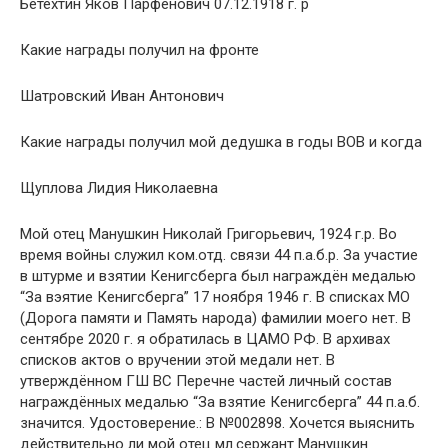
Бетехтин Яков Парфёнович 07.12.1918 г. р
Какие награды получил на фронте
Шатровский Иван Антонович
Какие награды получил мой дедушка в годы ВОВ и когда
Щуплова Лидия Николаевна
Мой отец Манушкин Николай Григорьевич, 1924 г.р. Во
время войны служил ком.отд. связи 44 п.а.б.р. За участие
в штурме и взятии Кенигсберга был награждён медалью
“За вэятие Кенигсберга” 17 ноября 1946 г. В списках МО
(Дорога памяти и Память народа) фамилии моего нет. В
сентябре 2020 г. я обратилась в ЦАМО РФ. В архивах
списков актов о вручении этой медали нет. В
утверждённом ГШ ВС Перечне частей личный состав
награждённых медалью “За взятие Кенигсберга” 44 п.а.б.
значится. Удостоверение.: В №002898. Хочется выяснить
действительно ли мой отец мл.сержант Манушкин