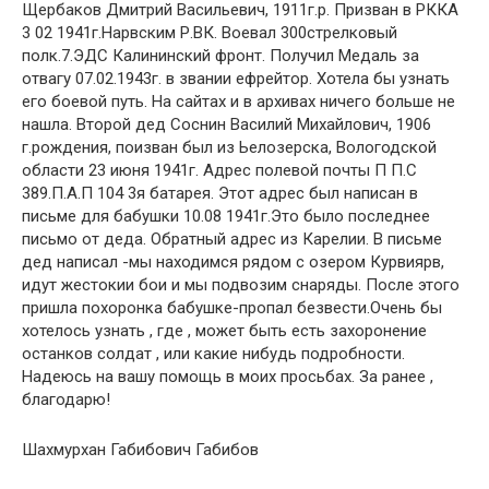
Щербаков Дмитрий Васильевич, 1911г.р. Призван в РККА
3 02 1941г.Нарвским Р.ВК. Воевал 300стрелковый
полк.7.ЭДС Калининский фронт. Получил Медаль за
отвагу 07.02.1943г. в звании ефрейтор. Хотела бы узнать
его боевой путь. На сайтах и в архивах ничего больше не
нашла. Второй дед Соснин Василий Михайлович, 1906
г.рождения, поизван был из Ьелозерска, Вологодской
области 23 июня 1941г. Адрес полевой почты П П.С
389.П.А.П 104 3я батарея. Этот адрес был написан в
письме для бабушки 10.08 1941г.Это было последнее
письмо от деда. Обратный адрес из Карелии. В письме
дед написал -мы находимся рядом с озером Курвиярв,
идут жестокии бои и мы подвозим снаряды. После этого
пришла похоронка бабушке-пропал безвести.Очень бы
хотелось узнать , где , может быть есть захоронение
останков солдат , или какие нибудь подробности.
Надеюсь на вашу помощь в моих просьбах. За ранее ,
благодарю!
Шахмурхан Габибович Габибов