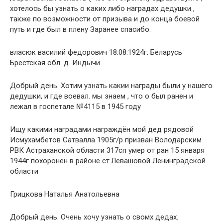
хотелось бы узнать о каких либо наградах дедушки ,
также по возможности от призыва и до конца боевой
путь и где был в плену Заранее спасибо.
власюк василий федорович 18.08.1924г. Беларусь
Брестская обл. д. Индычи
Добрый день. Хотим узнать какии награды были у нашего
дедушки, и где воевал. мы знаем , что о был ранен и
лежал в госпетале №4115 в 1945 году
Ищу какими наградами награждён мой дед рядовой
Исмухамбетов Сатвалла 1905г/р призван Володарским
РВК Астраханской области 317сп умер от ран 15 января
1944г похоронен в районе ст.Левашовой Ленинградской
области
Грицкова Наталья Анатольевна
Добрый день. Очень хочу узнать о свомх дедах.