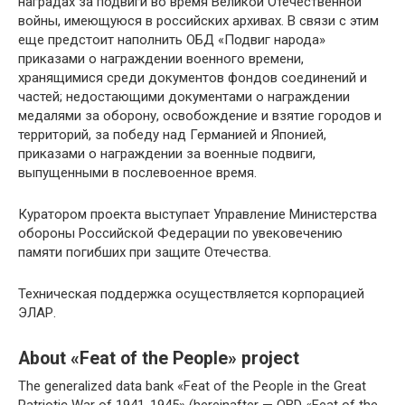
наградах за подвиги во время Великой Отечественной
войны, имеющуюся в российских архивах. В связи с этим
еще предстоит наполнить ОБД «Подвиг народа»
приказами о награждении военного времени,
хранящимися среди документов фондов соединений и
частей; недостающими документами о награждении
медалями за оборону, освобождение и взятие городов и
территорий, за победу над Германией и Японией,
приказами о награждении за военные подвиги,
выпущенными в послевоенное время.
Куратором проекта выступает Управление Министерства
обороны Российской Федерации по увековечению
памяти погибших при защите Отечества.
Техническая поддержка осуществляется корпорацией
ЭЛАР.
About «Feat of the People» project
The generalized data bank «Feat of the People in the Great
Patriotic War of 1941-1945» (hereinafter — OBD «Feat of the