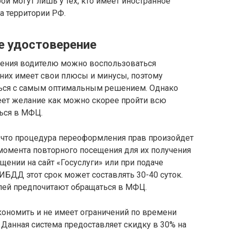
ой могут лишь у тех, кто имеет иностранное
а территории РФ.
е удостоверение
рения водителю можно воспользоваться
них имеет свои плюсы и минусы, поэтому
ться с самым оптимальным решением. Однако
еет желание как можно скорее пройти всю
ться в МФЦ.
, что процедура переоформления прав произойдет
о момента повторного посещения для их получения
ащении на сайт «Госуслуги» или при подаче
ИБДД этот срок может составлять 30-40 суток.
лей предпочитают обращаться в МФЦ.
экономить и не имеет ограничений по времени
. Данная система предоставляет скидку в 30% на