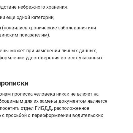
едствие небрежного хранения;
ии еще одной категории;
 (появились хронические заболевания или
цинским показателям).
мены может при изменении личных данных,
формление удостоверения во всех указанных
прописки
онам прописка человека никак не влияет на
бходимым для их замены документом является
о посетить отдел ГИБДД, расположенное
ие с просьбой о переоформлении водительских