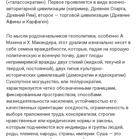
(«талассократии»). Первое проявляется в виде военно-
авторитарной цивилизации (например, Древняя Спарта,
Древний Рим), второе — торговой цивилизации (Древние
Афины и Карфаген).
По мысли родоначальников геополитики, особенно А.
Мэхена и X. Макиндера, этот дуализм изначально несет в
себе семена враждебности, которые, падая на хорошую
политическую и военную почву, дают плоды
непримиримой вражды двух стихий (жидкой, текучей и
твердой, постоянной), двух типов культурно-
исторических цивилизаций (демократии и идеократии).
Сухопутное могущество, или теллурократия,
характеризуется четко обозначенными границами,
фиксированным пространством, способами
жизнедеятельности населения, устойчивостью его
качественных ориентации: оседлость, ограниченность в
выборе приложения труда, консерватизм, строгие
нравственные или юридические нормы и законы,
которым подчиняются все индивиды и группы людей,
роды, племена, народы, страны, империи. Суша — это