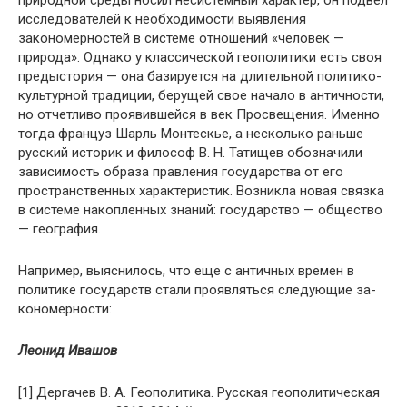
природной среды носил несистемный характер, он подвел
исследова­телей к необходимости выявления
закономерностей в си­стеме отношений «человек —
природа». Однако у классиче­ской геополитики есть своя
предыстория — она базируется на длительной политико-
культурной традиции, берущей свое начало в античности,
но отчетливо проявившейся в век Просвещения. Именно
тогда француз Шарль Мон­тескье, а несколько раньше
русский историк и философ В. Н. Татищев обозначили
зависимость образа правления государства от его
пространственных характеристик. Воз­никла новая связка
в системе накопленных знаний: госу­дарство — общество
— география.
Например, выяснилось, что еще с античных времен в
политике государств стали проявляться следующие за­
кономерности:
Леонид
Ивашов
[1] Дергачев В. А. Геополитика. Русская геополитическая