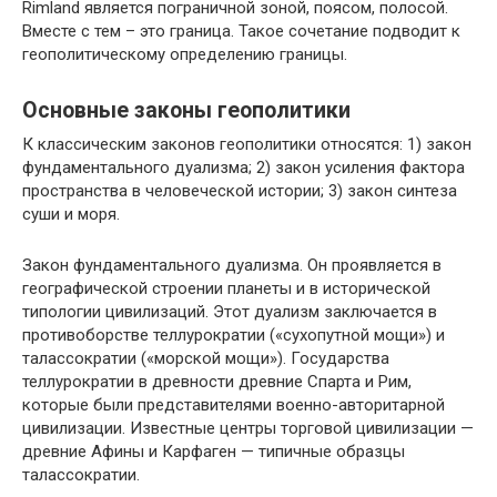
Rimland является пограничной зоной, поясом, полосой.
Вместе с тем – это граница. Такое сочетание подводит к
геополитическому определению границы.
Основные законы геополитики
К классическим законов геополитики относятся: 1) закон
фундаментального дуализма; 2) закон усиления фактора
пространства в человеческой истории; 3) закон синтеза
суши и моря.
Закон фундаментального дуализма. Он проявляется в
географической строении планеты и в исторической
типологии цивилизаций. Этот дуализм заключается в
противоборстве теллурократии («сухопутной мощи») и
талассократии («морской мощи»). Государства
теллурократии в древности древние Спарта и Рим,
которые были представителями военно-авторитарной
цивилизации. Известные центры торговой цивилизации —
древние Афины и Карфаген — типичные образцы
талассократии.