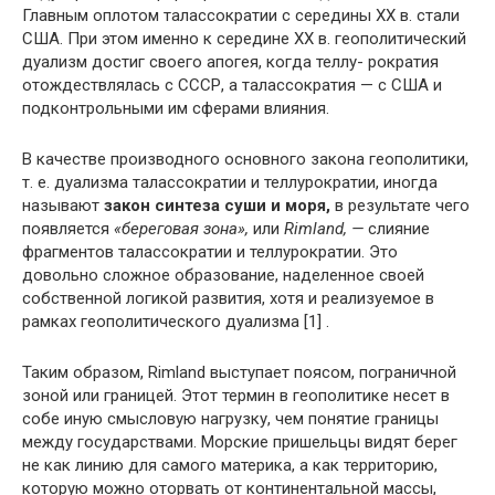
Главным оплотом талассократии с середины XX в. стали
США. При этом именно к середине XX в. геополитический
дуализм достиг своего апогея, когда теллу- рократия
отождествлялась с СССР, а талассократия — с США и
подконтрольными им сферами влияния.
В качестве производного основного закона геополитики,
т. е. дуализма талассократии и теллурократии, иногда
называют
закон синтеза суши и моря,
в результате чего
появляется
«береговая зона»,
или
Rimland, —
слияние
фрагментов талассократии и теллурократии. Это
довольно сложное образование, наделенное своей
собственной логикой развития, хотя и реализуемое в
рамках геополитического дуализма [1] .
Таким образом, Rimland выступает поясом, пограничной
зоной или границей. Этот термин в геополитике несет в
собе иную смысловую нагрузку, чем понятие границы
между государствами. Морские пришельцы видят берег
не как линию для самого материка, а как территорию,
которую можно оторвать от континентальной массы,