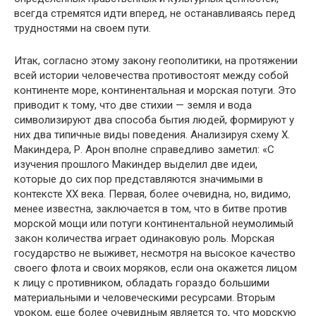
всегда стремятся идти вперед, не останавливаясь перед
трудностями на своем пути.
Итак, согласно этому закону геополитики, на протяжении
всей истории человечества противостоят между собой
континенте море, континентальная и морская потуги. Это
приводит к тому, что две стихии — земля и вода
символизируют два способа бытия людей, формируют у
них два типичные виды поведения. Анализируя схему X.
Макиндера, Р. Арон вполне справедливо заметил: «С
изучения прошлого Макиндер выделил две идеи,
которые до сих пор представляются значимыми в
контексте XX века. Первая, более очевидна, но, видимо,
менее известна, заключается в том, что в битве против
морской мощи или потуги континентальной неумолимый
закон количества играет одинаковую роль. Морская
государство не выживет, несмотря на высокое качество
своего флота и своих моряков, если она окажется лицом
к лицу с противником, обладать гораздо большими
материальными и человеческими ресурсами. Вторым
уроком, еще более очевидным является то, что морскую