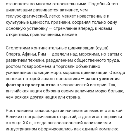
становятся во многом относительными. Подобный тип
цивилизации развивается активнее, чем
теллурократический, легко меняет нравственные и
культурные ценности, признаки, сохраняя только одну
основную установку — стремление вперед, к новым
открытиям, приключениям, наживе.
Столетиями континентальные цивилизации (суша) —
Спарта, Афины, Рим — довлели над морскими, но затем с
развитием техники, разделением общественного труда,
ростом товарообмена и торговли объективно
усиливались позиции моря, морских цивилизаций. Отсюда
вытекает второй закон геополитики —
закон усиления
фактора пространства
в человеческой истории. Так,
английская нация обязана своим величием морю больше,
чем всякая другая нация или страна.
Рост влияния талассократии начинается вместе с эпохой
Великих географических открытий, а достигает вершины
в конце XX в., когда англосаксонский капитализм и
индустриализм сформировались как единый комплекс.