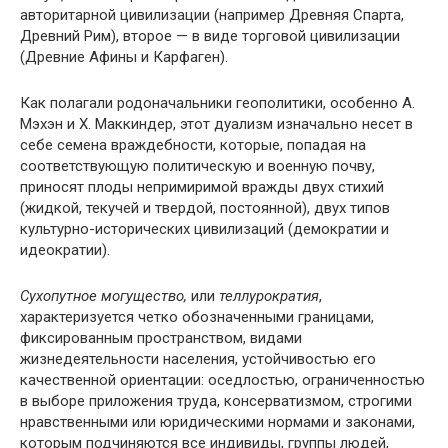
авторитарной цивилизации (например Древняя Спарта,
Древний Рим), второе — в виде торговой цивилизации
(Древние Афины и Карфаген).
Как полагали родоначальники геополитики, особенно А.
Мэхэн и X. Маккиндер, этот дуализм изначально несет в
себе семена враждебности, которые, попадая на
соответствующую политическую и военную почву,
приносят плоды непримиримой вражды двух стихий
(жидкой, текучей и твердой, постоянной), двух типов
культурно-исторических цивилизаций (демократии и
идеократии).
Сухопутное могущество,
или
теллурократия
,
характеризуется четко обозначенными границами,
фиксированным пространством, видами
жизнедеятельности населения, устойчивостью его
качественной ориентации: оседлостью, ограниченностью
в выборе приложения труда, консерватизмом, строгими
нравственными или юридическими нормами и законами,
которым подчиняются все индивиды, группы людей,