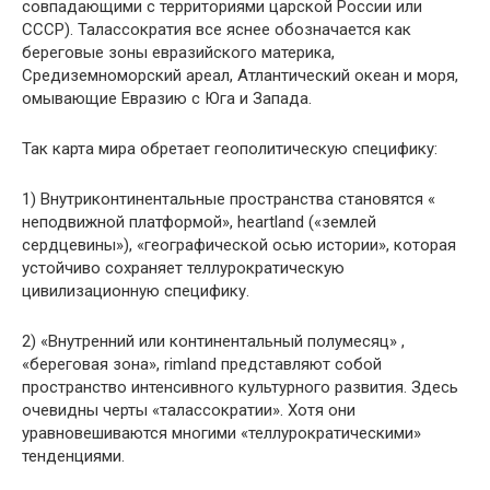
совпадающими с территориями царской России или
СССР). Талассократия все яснее обозначается как
береговые зоны евразийского материка,
Средиземноморский ареал, Атлантический океан и моря,
омывающие Евразию с Юга и Запада.
Так карта мира обретает геополитическую специфику:
1) Внутриконтинентальные пространства становятся «
неподвижной платформой», heartland («землей
сердцевины»), «географической осью истории», которая
устойчиво сохраняет теллурократическую
цивилизационную специфику.
2) «Внутренний или континентальный полумесяц» ,
«береговая зона», rimland представляют собой
пространство интенсивного культурного развития. Здесь
очевидны черты «талассократии». Хотя они
уравновешиваются многими «теллурократическими»
тенденциями.