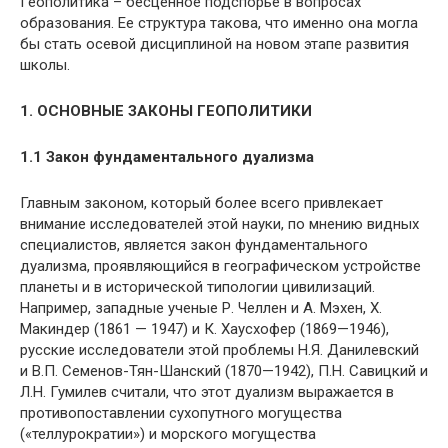
Геополитика – бесценное подспорье в вопросах
образования. Ее структура такова, что именно она могла
бы стать осевой дисциплиной на новом этапе развития
школы.
1. ОCНОВНЫЕ ЗАКОНЫ ГЕОПОЛИТИКИ
1.1 Закон фундаментального дуализма
Главным законом, который более всего привлекает
внимание исследователей этой науки, по мнению видных
специалистов, является закон фундаментального
дуализма, проявляющийся в географическом устройстве
планеты и в исторической типологии цивилизаций.
Например, западные ученые Р. Челлен и А. Мэхен, X.
Макиндер (1861 — 1947) и К. Хаусхофер (1869—1946),
русские исследователи этой проблемы Н.Я. Данилевский
и В.П. Семенов-Тян-Шанский (1870—1942), П.Н. Савицкий и
Л.Н. Гумилев считали, что этот дуализм выражается в
противопоставлении сухопутного могущества
(«теллурократии») и морского могущества