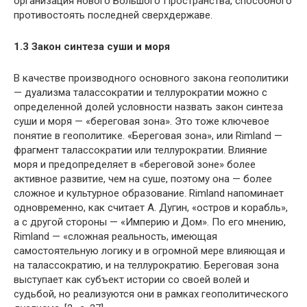
организация нового Большого Пространства, способного
противостоять последней сверхдержаве.
1.3 Закон синтеза суши и моря
В качестве производного основного закона геополитики
— дуализма талассократии и теллурократии можно с
определенной долей условности назвать закон синтеза
суши и моря — «береговая зона». Это тоже ключевое
понятие в геополитике. «Береговая зона», или Rimland —
фрагмент талассократии или теллурократии. Влияние
моря и предопределяет в «береговой зоне» более
активное развитие, чем на суше, поэтому она — более
сложное и культурное образование. Rimland напоминает
одновременно, как считает А. Дугин, «остров и корабль»,
а с другой стороны — «Империю и Дом». По его мнению,
Rimland — «сложная реальность, имеющая
самостоятельную логику и в огромной мере влияющая и
на талассократию, и на теллурократию. Береговая зона
выступает как субъект истории со своей волей и
судьбой, но реализуются они в рамках геополитического