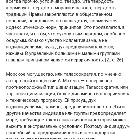
всегда прочно, устойчиво, твердо. Эта твердость
формирует твердость морали и закона, твердость
традиции. Нравы закрепляются в общественном
сознании, передаются по наследству, формируется
кодекс этических норм, принципов. Это проявляется, в
частности, и в том, что сухопутным народам, особенно
оседлым, близко чувство коллективизма, а не
индивидуализма, чужд дух предпринимательства,
наживы. В управлении большими и малыми группами
главным принципом является иерархичность. [2., с. 26]
Морское могущество, или талассократия, по мнению
автора этой концепции А. Мэхена, — совершенно
противоположный тип цивилизации. Талассократия, или
торговая цивилизация, более динамична и восприимчива
к техническому прогрессу. Ей присущ дух
индивидуализма, наживы, предпринимательства. Эти и
другие качества индивида или группы предопределяет
море, требующее такого типа личности, которая может
выжить в экстремальных условиях. Поэтому индивидуум,
способный на предприимчивость и нестандартные