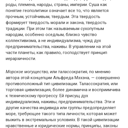
роды, племена, народы, страны, империи. Суша как
понятие геополитики означает все то, что является
прочным, устойчивым, твердым. Эта твердость
формирует твердость морали и закона, твердость
традиции. При этом так называемым сухопутным
народам, особенно оседлым, близко чувство
коллективизма, а не индивидуализма, чужд дух
предпринимательства, наживы. В управлении на этой
части планеты, как правило, господствует принцип
иерархичности.
Морское могущество,
или
талассократия
, по мнению
автора этой концепции Альфреда Мэхэна, — совершенно
противоположный тип цивилизации. Талассократия, или
торговая цивилизация, более динамична и восприимчива
к техническому прогрессу. Ей присущ дух
индивидуализма, наживы, предпринимательства. Эти и
другие качества индивида или группы предопределяет
море, требующее такого типа личности, которая может
выжить в экстремальных условиях. В такой цивилизации
нравственные и юридические нормы, принципы, законы