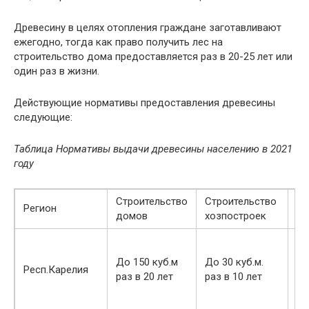
Древесину в целях отопления граждане заготавливают
ежегодно, тогда как право получить лес на
строительство дома предоставляется раз в 20-25 лет или
один раз в жизни.
Действующие нормативы предоставления древесины
следующие:
Таблица Нормативы выдачи древесины населению в 2021
году
Строительство
Строительство
Ре
Регион
домов
хозпостроек
ре
До 150 куб.м
До 30 куб.м.
До
Респ.Карелия
раз в 20 лет
раз в 10 лет
ра