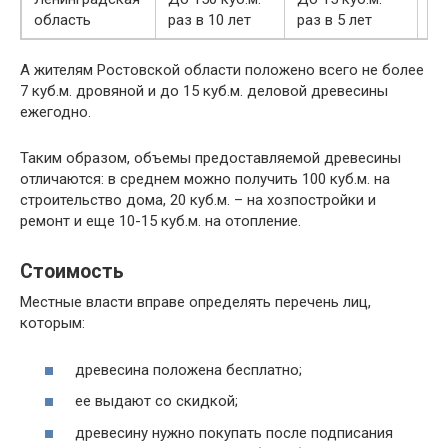
До
область
раз в 10 лет
раз в 5 лет
А жителям Ростовской области положено всего не более
7 куб.м. дровяной и до 15 куб.м. деловой древесины
ежегодно.
Таким образом, объемы предоставляемой древесины
отличаются: в среднем можно получить 100 куб.м. на
строительство дома, 20 куб.м. – на хозпостройки и
ремонт и еще 10-15 куб.м. на отопление.
Стоимость
Местные власти вправе определять перечень лиц,
которым:
древесина положена бесплатно;
ее выдают со скидкой;
древесину нужно покупать после подписания