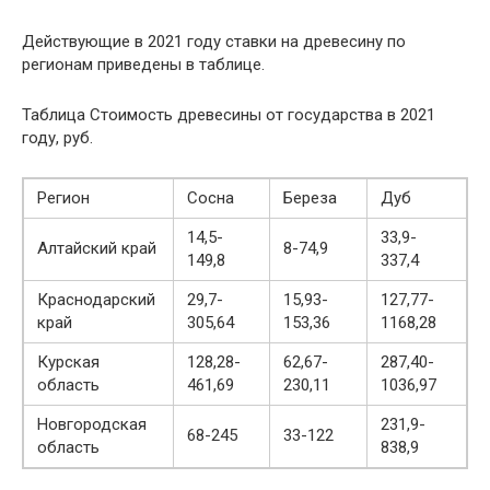
Действующие в 2021 году ставки на древесину по
регионам приведены в таблице.
Таблица Стоимость древесины от государства в 2021
году, руб.
Регион
Сосна
Береза
Дуб
14,5-
33,9-
Алтайский край
8-74,9
149,8
337,4
Краснодарский
29,7-
15,93-
127,77-
край
305,64
153,36
1168,28
Курская
128,28-
62,67-
287,40-
область
461,69
230,11
1036,97
Новгородская
231,9-
68-245
33-122
область
838,9