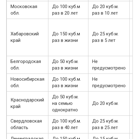
Московская
До 100 куб.м
До 20 куб.м.
До
обл.
раз в 20 лет
раз в 10 лет
ра
Хабаровский
До 150 куб.м
До 25 куб.м.
До
край
раз в жизни
раз в 5 лет
ра
Белгородская
До 50 куб.м.
Не
До
обл.
раз в жизни
предусмотрено
ра
Новосибирская
До 100 куб.м.
Не
До
обл.
раз в жизни
предусмотрено
ра
До 50 куб.м.
Краснодарский
До
на семью
До 20 куб.м.
край
ра
однократно
Свердловская
До 100 куб.м.
До 25 куб.м.
До
область
раз в 40 лет
раз в 25 лет
ра
Ленинградская
До 150 куб.м.
До 15 куб.м.