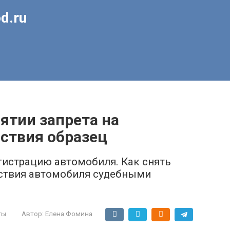
d.ru
нятии запрета на
ствия образец
регистрацию автомобиля. Как снять
йствия автомобиля судебными
ты
Автор:
Елена Фомина