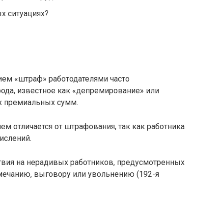
ых ситуациях?
ием «штраф» работодателями часто
ода, известное как «депремирование» или
х премиальных сумм.
ем отличается от штрафования, так как работника
ислений.
ствия на нерадивых работников, предусмотренных
амечанию, выговору или увольнению (192-я