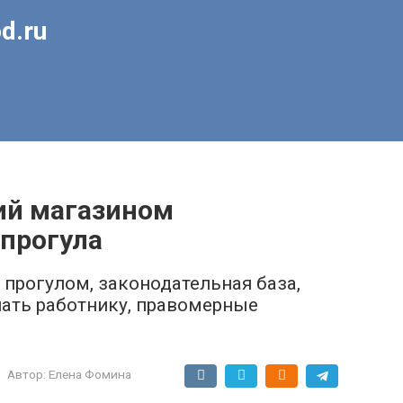
d.ru
ий магазином
 прогула
я прогулом, законодательная база,
лать работнику, правомерные
Автор:
Елена Фомина