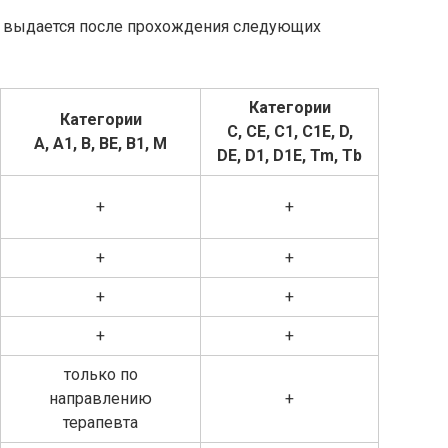
а выдается после прохождения следующих
Категории
Категории
С, CE, C1, C1E, D,
A, A1, B, BE, B1, M
DE, D1, D1E, Tm, Тb
+
+
+
+
+
+
+
+
только по
направлению
+
терапевта