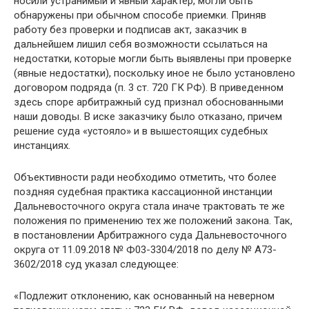
носили устранимый и явный характер, могли быть
обнаружены при обычном способе приемки. Приняв
работу без проверки и подписав акт, заказчик в
дальнейшем лишил себя возможности ссылаться на
недостатки, которые могли быть выявлены при проверке
(явные недостатки), поскольку иное не было установлено
договором подряда (п. 3 ст. 720 ГК РФ). В приведенном
здесь споре арбитражный суд признал обоснованными
наши доводы. В иске заказчику было отказано, причем
решение суда «устояло» и в вышестоящих судебных
инстанциях.
Объективности ради необходимо отметить, что более
поздняя судебная практика кассационной инстанции
Дальневосточного округа стала иначе трактовать те же
положения по применению тех же положений закона. Так,
в постановлении Арбитражного суда Дальневосточного
округа от 11.09.2018 № Ф03-3304/2018 по делу № А73-
3602/2018 суд указал следующее:
«Подлежит отклонению, как основанный на неверном