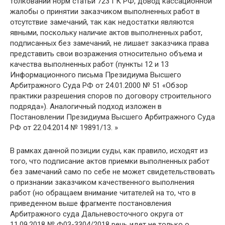
толковании норм статьи 723 ГК РФ, довод кассационной
жалобы о принятии заказчиком выполненных работ в
отсутствие замечаний, так как недостатки являются
явными, поскольку наличие актов выполненных работ,
подписанных без замечаний, не лишает заказчика права
представить свои возражения относительно объема и
качества выполненных работ (пункты 12 и 13
Информационного письма Президиума Высшего
Арбитражного Суда РФ от 24.01.2000 № 51 «Обзор
практики разрешения споров по договору строительного
подряда»). Аналогичный подход изложен в
Постановлении Президиума Высшего Арбитражного Суда
РФ от 22.04.2014 № 19891/13. »
В рамках данной позиции суды, как правило, исходят из
того, что подписание актов приемки выполненных работ
без замечаний само по себе не может свидетельствовать
о признании заказчиком качественного выполнения
работ (но обращаем внимание читателей на то, что в
приведенном выше фрагменте постановления
Арбитражного суда Дальневосточного округа от
11.09.2018 № Ф03-3304/2018 речь идет не только о