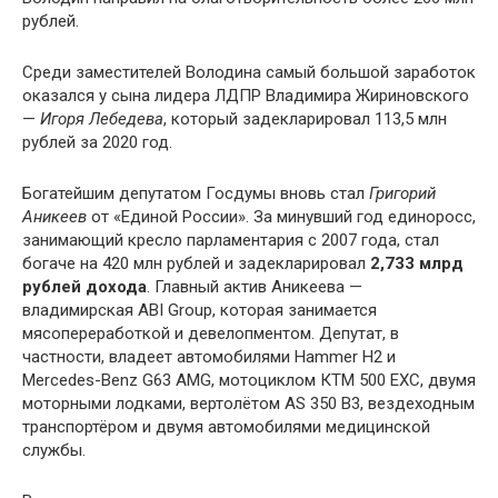
рублей.
Среди заместителей Володина самый большой заработок
оказался у сына лидера ЛДПР Владимира Жириновского
—
Игоря Лебедева
, который задекларировал 113,5 млн
рублей за 2020 год.
Богатейшим депутатом Госдумы вновь стал
Григорий
Аникеев
от «Единой России». За минувший год единоросс,
занимающий кресло парламентария с 2007 года, стал
богаче на 420 млн рублей и задекларировал
2,733 млрд
рублей дохода
. Главный актив Аникеева —
владимирская ABI Group, которая занимается
мясопереработкой и девелопментом. Депутат, в
частности, владеет автомобилями Hammer H2 и
Mercedes-Benz G63 AMG, мотоциклом КТМ 500 ЕХС, двумя
моторными лодками, вертолётом AS 350 В3, вездеходным
транспортёром и двумя автомобилями медицинской
службы.