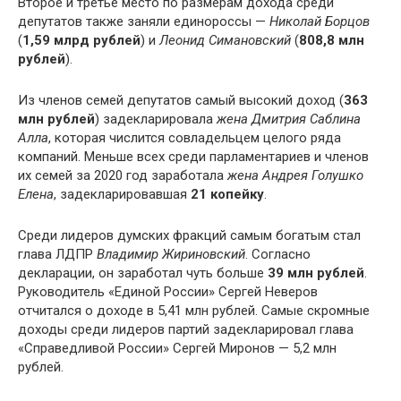
Второе и третье место по размерам дохода среди
депутатов также заняли единороссы —
Николай Борцов
(
1,59 млрд рублей
) и
Леонид Симановский
(
808,8 млн
рублей
).
Из членов семей депутатов самый высокий доход (
363
млн рублей
) задекларировала
жена Дмитрия Саблина
Алла
, которая числится совладельцем целого ряда
компаний. Меньше всех среди парламентариев и членов
их семей за 2020 год заработала
жена Андрея Голушко
Елена
, задекларировавшая
21 копейку
.
Среди лидеров думских фракций самым богатым стал
глава ЛДПР
Владимир Жириновский
. Согласно
декларации, он заработал чуть больше
39 млн рублей
.
Руководитель «Единой России» Сергей Неверов
отчитался о доходе в 5,41 млн рублей. Самые скромные
доходы среди лидеров партий задекларировал глава
«Справедливой России» Сергей Миронов — 5,2 млн
рублей.