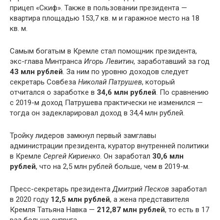
прицеп «Скиф». Также в пользовании президента —
квартира площадью 153,7 кв. м и гаражное место на 18
кв. м.
Самым богатым в Кремле стал помощник президента,
экс-глава Минтранса
Игорь Левитин
, заработавший за год
43 млн рублей
. За ним по уровню доходов следует
секретарь Совбеза
Николай Патрушев
, который
отчитался о заработке в
34,6 млн рублей
. По сравнению
с 2019-м доход Патрушева практически не изменился —
тогда он задекларировал доход в 34,4 млн рублей.
Тройку лидеров замкнул первый замглавы
администрации президента, куратор внутренней политики
в Кремле
Сергей Кириенко
. Он заработал
30,6 млн
рублей
, что на 2,5 млн рублей больше, чем в 2019-м.
Пресс-секретарь президента
Дмитрий Песков
заработал
в 2020 году
12,5 млн рублей
, а жена представителя
Кремля Татьяна Навка —
212,87 млн рублей
, то есть в 17
раз больше супруга.