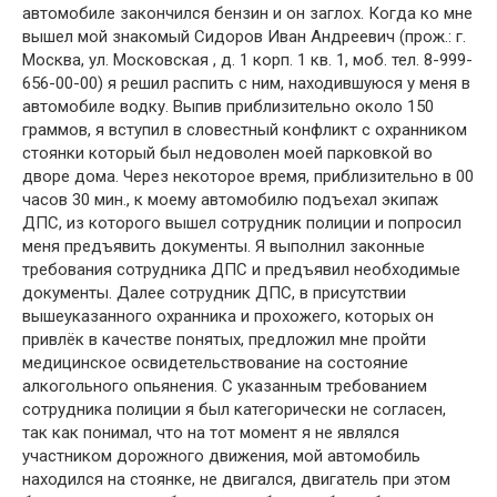
автомобиле закончился бензин и он заглох. Когда ко мне
вышел мой знакомый Сидоров Иван Андреевич (прож.: г.
Москва, ул. Московская , д. 1 корп. 1 кв. 1, моб. тел. 8-999-
656-00-00) я решил распить с ним, находившуюся у меня в
автомобиле водку. Выпив приблизительно около 150
граммов, я вступил в словестный конфликт с охранником
стоянки который был недоволен моей парковкой во
дворе дома. Через некоторое время, приблизительно в 00
часов 30 мин., к моему автомобилю подъехал экипаж
ДПС, из которого вышел сотрудник полиции и попросил
меня предъявить документы. Я выполнил законные
требования сотрудника ДПС и предъявил необходимые
документы. Далее сотрудник ДПС, в присутствии
вышеуказанного охранника и прохожего, которых он
привлёк в качестве понятых, предложил мне пройти
медицинское освидетельствование на состояние
алкогольного опьянения. С указанным требованием
сотрудника полиции я был категорически не согласен,
так как понимал, что на тот момент я не являлся
участником дорожного движения, мой автомобиль
находился на стоянке, не двигался, двигатель при этом