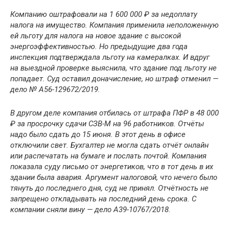
Компанию оштрафовали на 1 600 000 ₽ за недоплату
налога на имущество. Компания применила неположенную
ей льготу для налога на новое здание с высокой
энергоэффективностью. Но предыдущие два года
инспекция подтверждала льготу на камералках. И вдруг
на выездной проверке выяснила, что здание под льготу не
попадает. Суд оставил доначисление, но штраф отменил —
дело № А56-129672/2019.
В другом деле компания отбилась от штрафа ПФР в 48 000
₽ за просрочку сдачи СЗВ-М на 96 работников. Отчёты
надо было сдать до 15 июня. В этот день в офисе
отключили свет. Бухгалтер не могла сдать отчёт онлайн
или распечатать на бумаге и послать почтой. Компания
показала суду письмо от энергетиков, что в тот день в их
здании была авария. Аргумент налоговой, что нечего было
тянуть до последнего дня, суд не принял. Отчётность не
запрещено откладывать на последний день срока. С
компании сняли вину — дело А39-10767/2018.