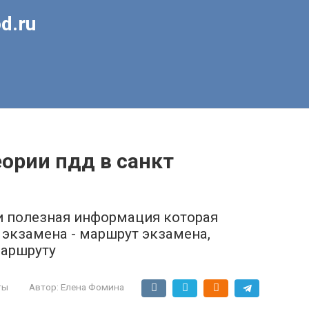
d.ru
еории пдд в санкт
полезная информация которая
 экзамена - маршрут экзамена,
маршруту
ты
Автор:
Елена Фомина