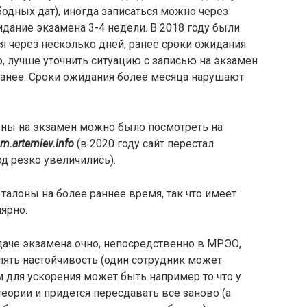
бодных дат), иногда записаться можно через
идание экзамена 3-4 недели. В 2018 году были
я через несколько дней, ранее сроки ожидания
о, лучше уточнить ситуацию с записью на экзамен
анее. Сроки ожидания более месяца нарушают
оны на экзамен можно было посмотреть на
m.artemiev.info
(в 2020 году сайт перестал
од резко увеличились).
талоны на более раннее время, так что имеет
ярно.
даче экзамена очно, непосредственно в МРЭО,
лять настойчивость (один сотрудник может
м для ускорения может быть например то что у
еории и придется пересдавать все заново (а